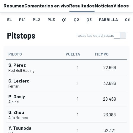
Resumen
Comentarios en vivo
Resultados
Noticias
Videos
EL
PL1
PL2
PL3
Q1
Q2
Q3
PARRILLA
CAR
Pitstops
Todas las estadísticas
PILOTO
VUELTA
TIEMPO
S. Pérez
1
22.666
Red Bull Racing
C. Leclerc
1
32.686
Ferrari
P. Gasly
1
28.469
Alpine
G. Zhou
1
23.088
Alfa Romeo
Y. Tsunoda
1
32.321