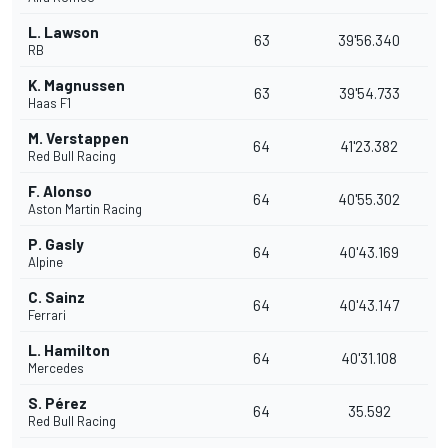
L. Lawson
63
39'56.340
RB
K. Magnussen
63
39'54.733
Haas F1
M. Verstappen
64
41'23.382
Red Bull Racing
F. Alonso
64
40'55.302
Aston Martin Racing
P. Gasly
64
40'43.169
Alpine
C. Sainz
64
40'43.147
Ferrari
L. Hamilton
64
40'31.108
Mercedes
S. Pérez
64
35.592
Red Bull Racing