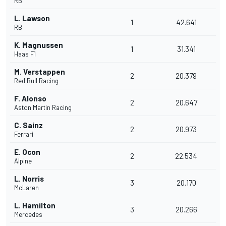
RB
L. Lawson
1
42.641
RB
K. Magnussen
1
31.341
Haas F1
M. Verstappen
2
20.379
Red Bull Racing
F. Alonso
2
20.647
Aston Martin Racing
C. Sainz
2
20.973
Ferrari
E. Ocon
2
22.534
Alpine
L. Norris
3
20.170
McLaren
L. Hamilton
3
20.266
Mercedes