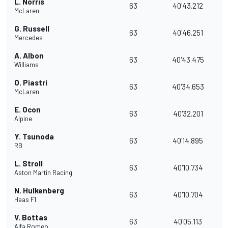
L. Norris
63
40'43.212
McLaren
G. Russell
63
40'46.251
Mercedes
A. Albon
63
40'43.475
Williams
O. Piastri
63
40'34.653
McLaren
E. Ocon
63
40'32.201
Alpine
Y. Tsunoda
63
40'14.895
RB
L. Stroll
63
40'10.734
Aston Martin Racing
N. Hulkenberg
63
40'10.704
Haas F1
V. Bottas
63
40'05.113
Alfa Romeo