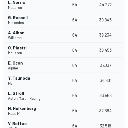
L. Norris
64
44.272
McLaren
G. Russell
64
39.845
Mercedes
A. Albon
64
39.234
Williams
O. Piastri
64
38.453
McLaren
E. Ocon
64
37.037
Alpine
Y. Tsunoda
64
34.901
RB
L. Stroll
64
33.553
Aston Martin Racing
N. Hulkenberg
64
32.884
Haas F1
V. Bottas
64
32.518