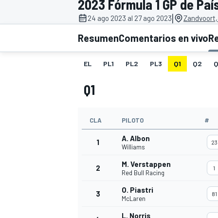
2023 Fórmula 1 GP de Paí
|
INDYCAR
24 ago 2023 al 27 ago 2023
Zandvoort,
Resumen
Comentarios en vivo
R
EL
PL1
PL2
PL3
Q1
Q2
Q
Q1
CLA
PILOTO
#
A. Albon
1
23
Williams
MOTOGP
M. Verstappen
2
1
Red Bull Racing
O. Piastri
3
81
McLaren
L. Norris