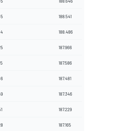
45
188.646
45
188.541
24
188.486
25
187.966
65
187.586
46
187.481
59
187.346
51
187.229
28
187.165