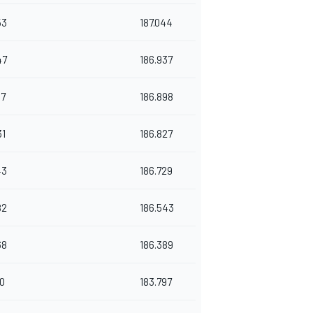
53
187.044
47
186.937
17
186.898
31
186.827
43
186.729
82
186.543
68
186.389
60
183.797