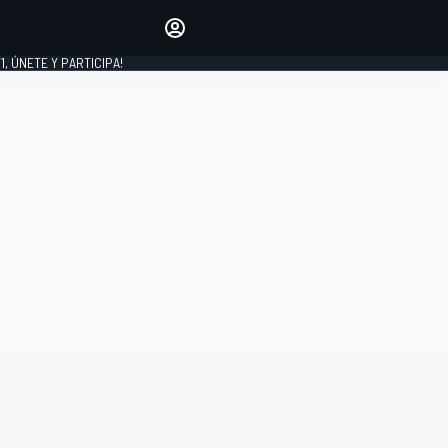
favoritos
Haz que se oiga tu voz
comentando artículos.
1, ÚNETE Y PARTICIPA!
INICIAR SESIÓN
EDICIÓN
LATINOAMÉRICA