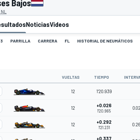
ses Bajos
 NL
esultados
Noticias
Videos
3
PARRILLA
CARRERA
FL
HISTORIAL DE NEUMÁTICOS
VUELTAS
TIEMPO
INTERV
12
1'20.939
+0.026
12
0.0
1'20.965
+0.292
12
0.2
1'21.231
+0.337