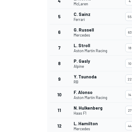
4
4
McLaren
C. Sainz
5
55
Ferrari
G. Russell
6
63
Mercedes
L. Stroll
7
18
Aston Martin Racing
NASCAR CUP
P. Gasly
8
10
Alpine
Y. Tsunoda
9
22
RB
F. Alonso
10
14
Aston Martin Racing
N. Hulkenberg
11
27
Haas F1
L. Hamilton
12
44
Mercedes