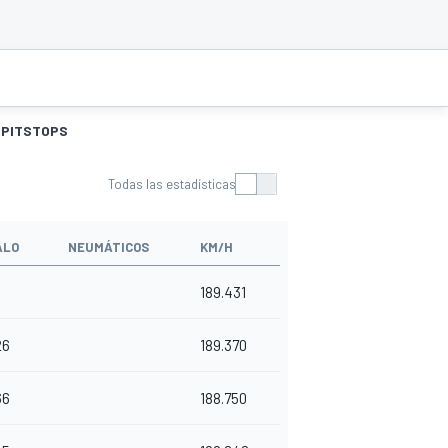
PITSTOPS
Todas las estadísticas
ALO
NEUMÁTICOS
KM/H
189.431
26
189.370
66
188.750