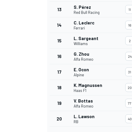
S. Pérez
FÓRMULA E
13
11
Red Bull Racing
C. Leclerc
14
16
Ferrari
L. Sargeant
15
2
Williams
G. Zhou
16
24
Alfa Romeo
E. Ocon
17
31
Alpine
K. Magnussen
18
20
Haas F1
WRC
V. Bottas
19
77
Alfa Romeo
L. Lawson
20
40
RB