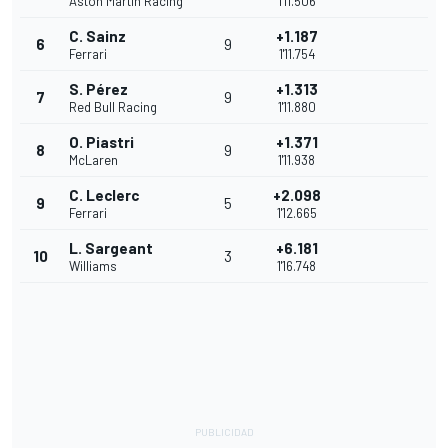
Aston Martin Racing
1'11.506
C. Sainz
+1.187
6
9
Ferrari
1'11.754
S. Pérez
+1.313
7
9
Red Bull Racing
1'11.880
O. Piastri
+1.371
8
9
McLaren
1'11.938
C. Leclerc
+2.098
9
5
Ferrari
1'12.665
L. Sargeant
+6.181
10
3
Williams
1'16.748