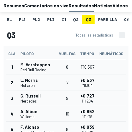
Resumen
Comentarios en vivo
Resultados
Noticias
Videos
EL
PL1
PL2
PL3
Q1
Q2
Q3
PARRILLA
CAR
Q3
Todas las estadísticas
CLA
PILOTO
VUELTAS
TIEMPO
NEUMÁTICOS
M. Verstappen
1
8
1'10.567
Red Bull Racing
L. Norris
+0.537
2
7
McLaren
1'11.104
G. Russell
+0.727
3
9
Mercedes
1'11.294
A. Albon
+0.852
4
10
Williams
1'11.419
F. Alonso
+0.939
5
9