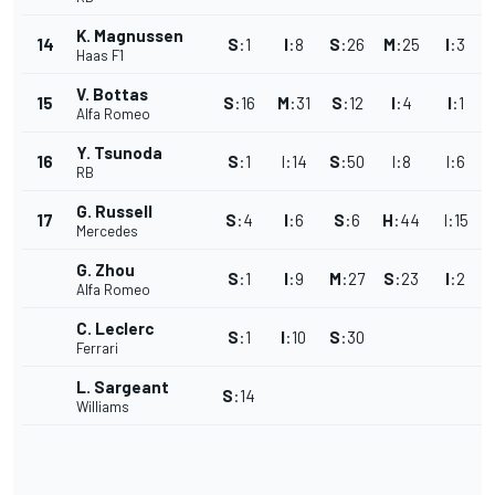
K. Magnussen
14
S
:
1
I
:
8
S
:
26
M
:
25
I
:
3
Haas F1
V. Bottas
15
S
:
16
M
:
31
S
:
12
I
:
4
I
:
1
Alfa Romeo
Y. Tsunoda
16
S
:
1
I
:
14
S
:
50
I
:
8
I
:
6
I
RB
G. Russell
17
S
:
4
I
:
6
S
:
6
H
:
44
I
:
15
Mercedes
G. Zhou
S
:
1
I
:
9
M
:
27
S
:
23
I
:
2
Alfa Romeo
C. Leclerc
S
:
1
I
:
10
S
:
30
Ferrari
L. Sargeant
S
:
14
Williams