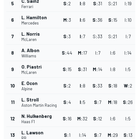
C. Sainz
5
S
:
2
I
:
8
S
:
31
S
:
21
I
:
19
Ferrari
L. Hamilton
6
M
:
3
I
:
6
S
:
36
S
:
15
I
:
10
I
Mercedes
L. Norris
7
S
:
3
I
:
7
S
:
33
S
:
21
I
:
7
McLaren
A. Albon
8
S
:
44
M
:
17
I
:
7
I
:
6
I
:
14
Williams
O. Piastri
9
S
:
15
S
:
31
M
:
14
I
:
8
I
:
5
McLaren
E. Ocon
10
S
:
2
I
:
8
S
:
33
S
:
18
W
:
2
Alpine
L. Stroll
11
S
:
4
I
:
5
S
:
7
M
:
18
S
:
26
Aston Martin Racing
N. Hulkenberg
12
S
:
16
M
:
32
S
:
12
I
:
6
I
:
5
Haas F1
L. Lawson
13
S
:
1
I
:
14
S
:
7
M
:
29
S
:
13
RB