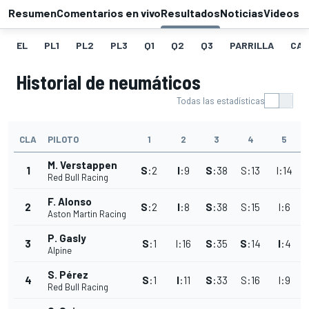
Resumen
Comentarios en vivo
Resultados
Noticias
Videos
EL
PL1
PL2
PL3
Q1
Q2
Q3
PARRILLA
CAR
Historial de neumáticos
Todas las estadísticas
CLA
PILOTO
1
2
3
4
5
M. Verstappen
1
S
:
2
I
:
9
S
:
38
S
:
13
I
:
14
Red Bull Racing
F. Alonso
2
S
:
2
I
:
8
S
:
38
S
:
15
I
:
6
I
Aston Martin Racing
P. Gasly
3
S
:
1
I
:
16
S
:
35
S
:
14
I
:
4
Alpine
S. Pérez
4
S
:
1
I
:
11
S
:
33
S
:
16
I
:
9
Red Bull Racing