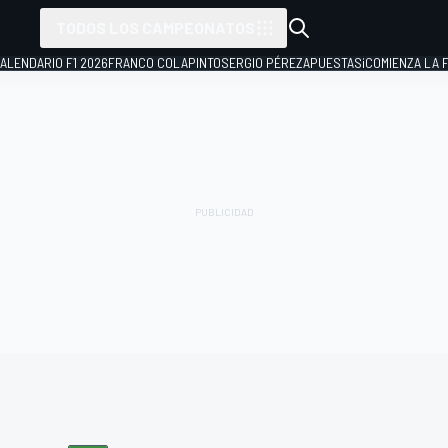
TODOS LOS CAMPEONATOS
ALENDARIO F1 2026
FRANCO COLAPINTO
SERGIO PÉREZ
APUESTAS
¡COMIENZA LA F