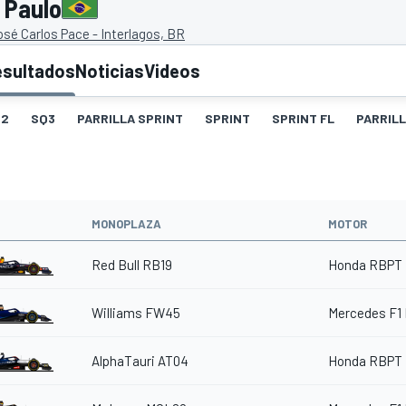
 Paulo
é Carlos Pace - Interlagos, BR
esultados
Noticias
Videos
Q2
SQ3
PARRILLA SPRINT
SPRINT
SPRINT FL
PARRIL
MONOPLAZA
MOTOR
Red Bull RB19
Honda RBPT 
Williams FW45
Mercedes F1
AlphaTauri AT04
Honda RBPT 