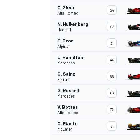
G. Zhou
FÓRMULA E
24
Alfa Romeo
N. Hulkenberg
27
Haas F1
E. Ocon
31
Alpine
L. Hamilton
44
Mercedes
C. Sainz
55
Ferrari
G. Russell
63
Mercedes
WRC
V. Bottas
77
Alfa Romeo
O. Piastri
81
McLaren