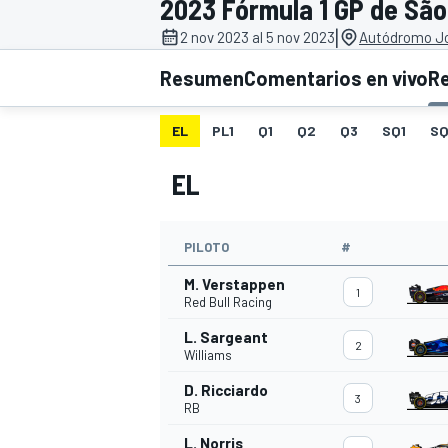
2023 Fórmula 1 GP de São
|
INDYCAR
2 nov 2023 al 5 nov 2023
Autódromo Jos
Resumen
Comentarios en vivo
R
EL
PL1
Q1
Q2
Q3
SQ1
S
EL
PILOTO
#
M. Verstappen
1
Red Bull Racing
MOTOGP
L. Sargeant
2
Williams
D. Ricciardo
3
RB
L. Norris