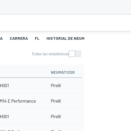
LA
CARRERA
FL
HISTORIAL DE NEUMÁTICOS
PITSTOPS
Todas las estadísticas
NEUMÁTICOS
H001
Pirelli
 M14 E Performance
Pirelli
H001
Pirelli