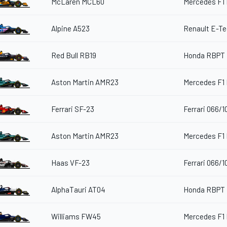
McLaren MCL60
Mercedes F1
Alpine A523
Renault E-T
Red Bull RB19
Honda RBPT 
Aston Martin AMR23
Mercedes F1
Ferrari SF-23
Ferrari 066/1
Aston Martin AMR23
Mercedes F1
Haas VF-23
Ferrari 066/1
AlphaTauri AT04
Honda RBPT 
Williams FW45
Mercedes F1