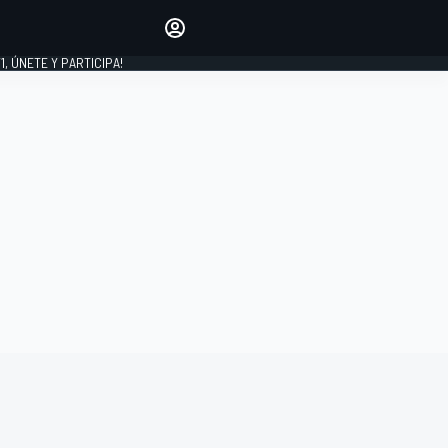
favoritos
Haz que se oiga tu voz
comentando artículos.
1, ÚNETE Y PARTICIPA!
INICIAR SESIÓN
EDICIÓN
LATINOAMÉRICA