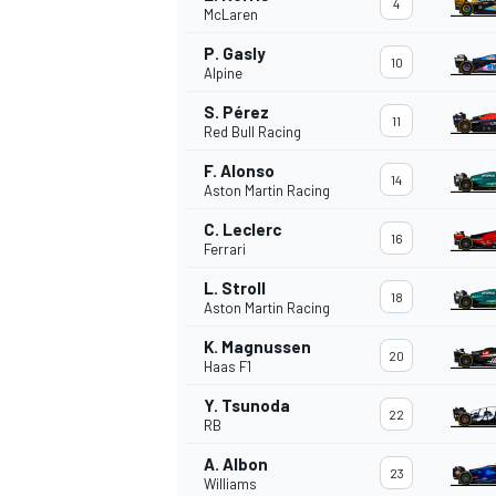
4
McLaren
P. Gasly
10
Alpine
S. Pérez
11
Red Bull Racing
F. Alonso
14
Aston Martin Racing
NASCAR CUP
C. Leclerc
16
Ferrari
L. Stroll
18
Aston Martin Racing
K. Magnussen
20
Haas F1
Y. Tsunoda
22
RB
A. Albon
23
Williams