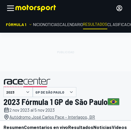
RESULTADOS
FÓRMULA 1
INICIO
NOTICIAS
CALENDARIO
CLASIFICAC
GP DE SÃO PAULO
presentado por
2023 Fórmula 1 GP de São Paulo
2 nov 2023 al 5 nov 2023
Autódromo José Carlos Pace - Interlagos, BR
Resumen
Comentarios en vivo
Resultados
Noticias
Videos