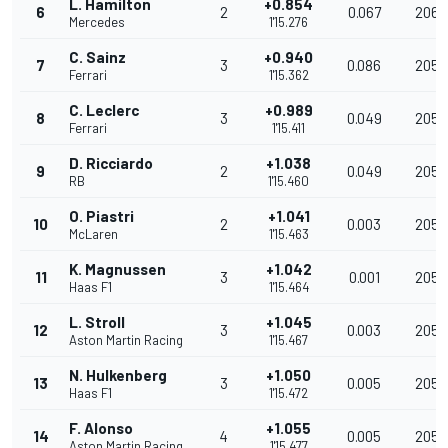
L. Hamilton
+0.854
6
2
0.067
206.
Mercedes
1'15.276
C. Sainz
+0.940
7
3
0.086
205.
Ferrari
1'15.362
C. Leclerc
+0.989
8
3
0.049
205.
Ferrari
1'15.411
D. Ricciardo
+1.038
9
2
0.049
205.
RB
1'15.460
O. Piastri
+1.041
10
2
0.003
205.
McLaren
1'15.463
K. Magnussen
+1.042
11
3
0.001
205.
Haas F1
1'15.464
L. Stroll
+1.045
12
3
0.003
205.
Aston Martin Racing
1'15.467
N. Hulkenberg
+1.050
13
3
0.005
205.
Haas F1
1'15.472
F. Alonso
+1.055
14
4
0.005
205.
Aston Martin Racing
1'15.477