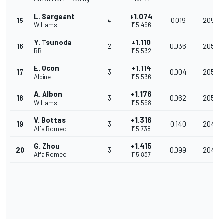
L. Sargeant
+1.074
15
4
0.019
205.
Williams
1'15.496
Y. Tsunoda
+1.110
16
2
0.036
205.
RB
1'15.532
E. Ocon
+1.114
17
3
0.004
205.
Alpine
1'15.536
A. Albon
+1.176
18
3
0.062
205.
Williams
1'15.598
V. Bottas
+1.316
19
3
0.140
204.
Alfa Romeo
1'15.738
G. Zhou
+1.415
20
3
0.099
204.
Alfa Romeo
1'15.837