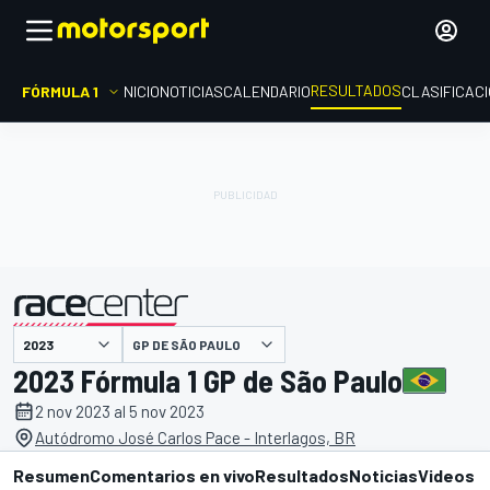
RESULTADOS
FÓRMULA 1
INICIO
NOTICIAS
CALENDARIO
CLASIFICAC
GP DE SÃO PAULO
presentado por
2023 Fórmula 1 GP de São Paulo
2 nov 2023 al 5 nov 2023
Autódromo José Carlos Pace - Interlagos, BR
Resumen
Comentarios en vivo
Resultados
Noticias
Videos