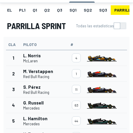
EL
PL1
Q1
Q2
Q3
SQ1
SQ2
SQ3
PARRILLA
PARRILLA SPRINT
Todas las estadísticas
CLA
PILOTO
#
L. Norris
1
4
McLaren
M. Verstappen
2
1
Red Bull Racing
S. Pérez
3
11
Red Bull Racing
G. Russell
4
63
Mercedes
L. Hamilton
5
44
Mercedes