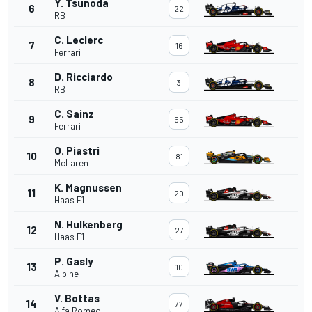
Y. Tsunoda
6
22
RB
C. Leclerc
7
16
Ferrari
D. Ricciardo
8
3
RB
C. Sainz
9
55
Ferrari
O. Piastri
10
81
McLaren
K. Magnussen
11
20
Haas F1
N. Hulkenberg
12
27
Haas F1
P. Gasly
13
10
Alpine
V. Bottas
14
77
Alfa Romeo