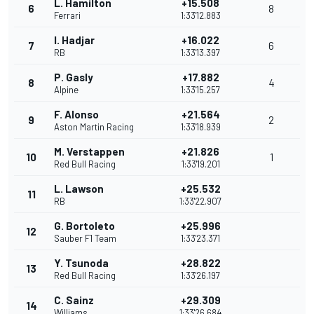
L. Hamilton
+15.508
6
8
Ferrari
1:33'12.883
I. Hadjar
+16.022
7
6
RB
1:33'13.397
P. Gasly
+17.882
8
4
Alpine
1:33'15.257
F. Alonso
+21.564
9
2
Aston Martin Racing
1:33'18.939
M. Verstappen
+21.826
10
1
Red Bull Racing
1:33'19.201
L. Lawson
+25.532
11
RB
1:33'22.907
G. Bortoleto
+25.996
12
Sauber F1 Team
1:33'23.371
Y. Tsunoda
+28.822
13
Red Bull Racing
1:33'26.197
C. Sainz
+29.309
14
Williams
1:33'26.684