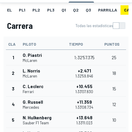
EL
PL1
PL2
PL3
Q1
Q2
Q3
PARRILLA
CAR
Carrera
Todas las estadísticas
CLA
PILOTO
TIEMPO
PUNTOS
O. Piastri
1
1:32'57.375
25
McLaren
L. Norris
+2.471
2
18
McLaren
1:32'59.846
C. Leclerc
+10.455
3
15
Ferrari
1:33'07.830
G. Russell
+11.359
4
12
Mercedes
1:33'08.734
N. Hulkenberg
+13.648
5
10
Sauber F1 Team
1:33'11.023