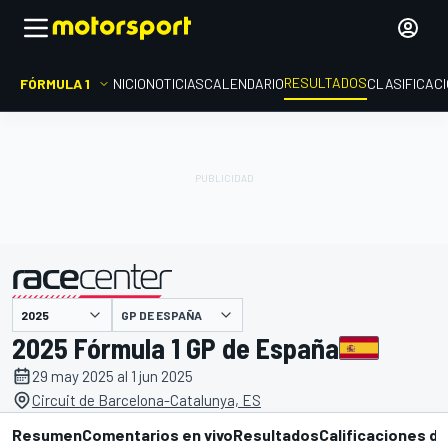
RESULTADOS
FÓRMULA 1
INICIO
NOTICIAS
CALENDARIO
CLASIFICAC
GP DE ESPAÑA
presentado por
2025 Fórmula 1 GP de España
29 may 2025 al 1 jun 2025
Circuit de Barcelona-Catalunya, ES
Resumen
Comentarios en vivo
Resultados
Calificaciones de