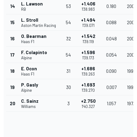
L. Lawson
+1.406
14
53
0.180
200.
RB
1'38.983
L. Stroll
+1.494
15
54
0.088
200.
Aston Martin Racing
1'39.071
O. Bearman
+1.542
16
32
0.048
200.
Haas F1
1'39.119
F. Colapinto
+1.596
17
54
0.054
200.
Alpine
1'39.173
E. Ocon
+1.686
18
31
0.090
199.9
Haas F1
1'39.263
P. Gasly
+1.693
19
30
0.007
199.
Alpine
1'39.270
C. Sainz
+2.750
20
3
1.057
197.8
Williams
1'40.327