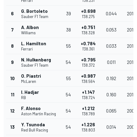
Ferrari
1'38.231
G. Bortoleto
+0.698
6
39
0.044
201.9
Sauber F1 Team
1'38.275
A. Albon
+0.751
7
38
0.053
201.
Williams
1'38.328
L. Hamilton
+0.784
8
55
0.033
201.7
Ferrari
1'38.361
N. Hulkenberg
+0.795
9
54
0.011
201.
Sauber F1 Team
1'38.372
O. Piastri
+0.987
10
55
0.192
201.
McLaren
1'38.564
I. Hadjar
+1.147
11
54
0.160
201.
RB
1'38.724
F. Alonso
+1.212
12
54
0.065
200.
Aston Martin Racing
1'38.789
Y. Tsunoda
+1.226
13
54
0.014
200.
Red Bull Racing
1'38.803