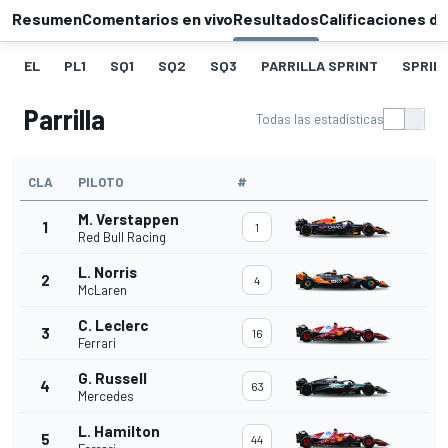
Resumen
Comentarios en vivo
Resultados
Calificaciones de
EL
PL1
SQ1
SQ2
SQ3
PARRILLA SPRINT
SPRIN
Parrilla
Todas las estadísticas
CLA
PILOTO
#
M. Verstappen
1
1
Red Bull Racing
L. Norris
2
4
McLaren
C. Leclerc
3
16
Ferrari
G. Russell
4
63
Mercedes
L. Hamilton
5
44