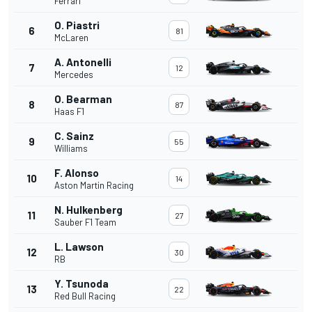
Ferrari
O. Piastri
6
81
McLaren
A. Antonelli
7
12
Mercedes
O. Bearman
8
87
Haas F1
C. Sainz
9
55
Williams
F. Alonso
10
14
Aston Martin Racing
N. Hulkenberg
11
27
Sauber F1 Team
L. Lawson
12
30
RB
Y. Tsunoda
13
22
Red Bull Racing