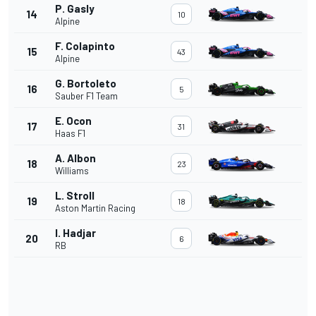
P. Gasly
14
10
Alpine
F. Colapinto
15
43
Alpine
G. Bortoleto
16
5
Sauber F1 Team
E. Ocon
17
31
Haas F1
A. Albon
18
23
Williams
L. Stroll
19
18
Aston Martin Racing
I. Hadjar
20
6
RB