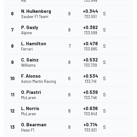
RB
1'33.549
N. Hulkenberg
+0.344
6
8
S
Sauber F1 Team
1'33.551
P. Gasly
+0.392
7
8
S
Alpine
1'33.599
L. Hamilton
+0.478
8
7
S
Ferrari
1'33.685
C. Sainz
+0.532
9
8
S
Williams
1'33.739
F. Alonso
+0.534
10
6
S
Aston Martin Racing
1'33.741
O. Piastri
+0.539
11
8
S
McLaren
1'33.746
L. Norris
+0.636
12
8
S
McLaren
1'33.843
O. Bearman
+0.714
13
8
S
Haas F1
1'33.921