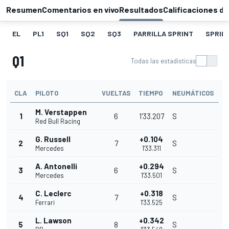
Resumen
Comentarios en vivo
Resultados
Calificaciones de
EL
PL1
SQ1
SQ2
SQ3
PARRILLA SPRINT
SPRIN
Q1
Todas las estadísticas
CLA
PILOTO
VUELTAS
TIEMPO
NEUMÁTICOS
M. Verstappen
1
6
1'33.207
S
Red Bull Racing
G. Russell
+0.104
2
7
S
Mercedes
1'33.311
A. Antonelli
+0.294
3
6
S
Mercedes
1'33.501
C. Leclerc
+0.318
4
7
S
Ferrari
1'33.525
L. Lawson
+0.342
5
8
S