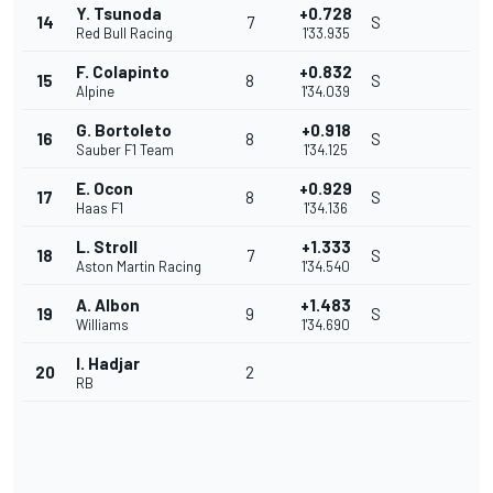
Y. Tsunoda
+0.728
14
7
S
Red Bull Racing
1'33.935
F. Colapinto
+0.832
15
8
S
Alpine
1'34.039
G. Bortoleto
+0.918
16
8
S
Sauber F1 Team
1'34.125
E. Ocon
+0.929
17
8
S
Haas F1
1'34.136
L. Stroll
+1.333
18
7
S
Aston Martin Racing
1'34.540
A. Albon
+1.483
19
9
S
Williams
1'34.690
I. Hadjar
20
2
RB