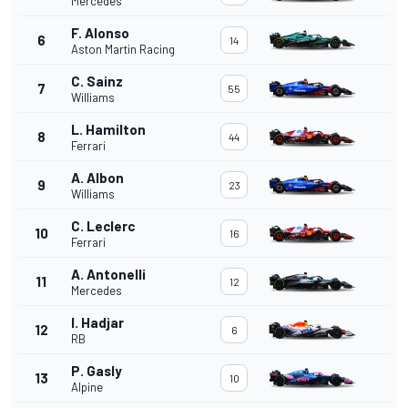
Mercedes
F. Alonso
6
14
Aston Martin Racing
C. Sainz
7
55
Williams
L. Hamilton
8
44
Ferrari
A. Albon
9
23
Williams
C. Leclerc
10
16
Ferrari
A. Antonelli
11
12
Mercedes
I. Hadjar
12
6
RB
P. Gasly
13
10
Alpine