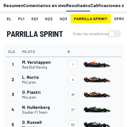
Resumen
Comentarios en vivo
Resultados
Calificaciones de
EL
PL1
SQ1
SQ2
SQ3
PARRILLA SPRINT
SPRIN
PARRILLA SPRINT
Todas las estadísticas
CLA
PILOTO
#
M. Verstappen
1
1
Red Bull Racing
L. Norris
2
4
McLaren
O. Piastri
3
81
McLaren
N. Hulkenberg
4
27
Sauber F1 Team
G. Russell
5
63