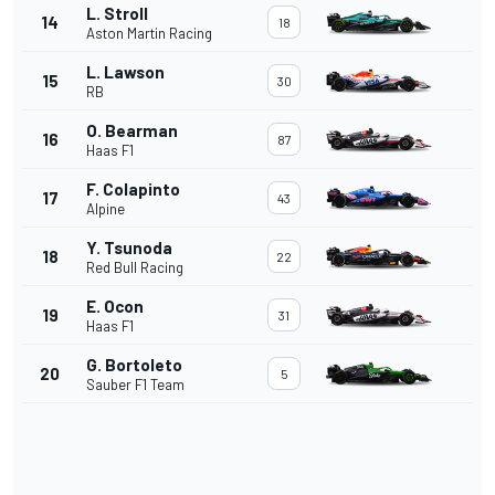
L. Stroll
14
18
Aston Martin Racing
L. Lawson
15
30
RB
O. Bearman
16
87
Haas F1
F. Colapinto
17
43
Alpine
Y. Tsunoda
18
22
Red Bull Racing
E. Ocon
19
31
Haas F1
G. Bortoleto
20
5
Sauber F1 Team