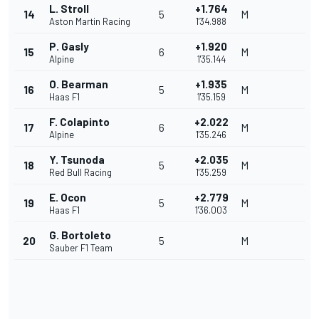
L. Stroll
+1.764
14
5
M
Aston Martin Racing
1'34.988
P. Gasly
+1.920
15
6
M
Alpine
1'35.144
O. Bearman
+1.935
16
5
M
Haas F1
1'35.159
F. Colapinto
+2.022
17
6
M
Alpine
1'35.246
Y. Tsunoda
+2.035
18
5
M
Red Bull Racing
1'35.259
E. Ocon
+2.779
19
5
M
Haas F1
1'36.003
G. Bortoleto
20
5
M
Sauber F1 Team