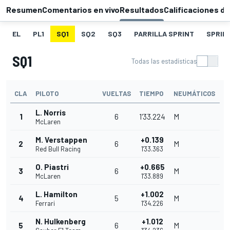
Resumen
Comentarios en vivo
Resultados
Calificaciones de
EL
PL1
SQ1
SQ2
SQ3
PARRILLA SPRINT
SPRIN
SQ1
Todas las estadísticas
CLA
PILOTO
VUELTAS
TIEMPO
NEUMÁTICOS
L. Norris
1
6
1'33.224
M
McLaren
M. Verstappen
+0.139
2
6
M
Red Bull Racing
1'33.363
O. Piastri
+0.665
3
6
M
McLaren
1'33.889
L. Hamilton
+1.002
4
5
M
Ferrari
1'34.226
N. Hulkenberg
+1.012
5
6
M