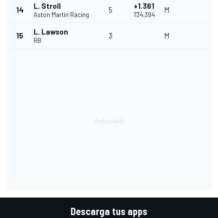
L. Stroll
+1.361
14
5
M
Aston Martin Racing
1'34.394
L. Lawson
15
3
M
RB
Descarga tus apps