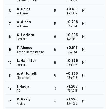
Sauber F1 Team
1'33.577
C. Sainz
+0.619
6
5
M
Williams
1'33.652
A. Albon
+0.798
7
5
M
Williams
1'33.831
C. Leclerc
+0.905
8
6
M
Ferrari
1'33.938
F. Alonso
+0.918
9
5
M
Aston Martin Racing
1'33.951
L. Hamilton
+0.979
10
6
M
Ferrari
1'34.012
A. Antonelli
+0.985
11
6
M
Mercedes
1'34.018
I. Hadjar
+1.208
12
3
M
RB
1'34.241
P. Gasly
+1.225
13
3
M
Alpine
1'34.258