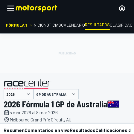
RESULTADOS
FÓRMULA 1
INICIO
NOTICIAS
CALENDARIO
CLASIFICAC
GP DE AUSTRALIA
presentado por
2026 Fórmula 1 GP de Australia
5 mar 2026 al 8 mar 2026
Melbourne Grand Prix Circuit, AU
Resumen
Comentarios en vivo
Resultados
Calificaciones de