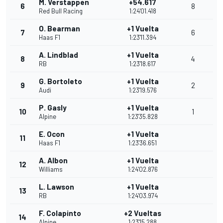
M. Verstappen
+54.617
6
8
Red Bull Racing
1:24'01.418
O. Bearman
+1 Vuelta
7
6
Haas F1
1:23'11.394
A. Lindblad
+1 Vuelta
8
4
RB
1:23'18.617
G. Bortoleto
+1 Vuelta
9
2
Audi
1:23'19.576
P. Gasly
+1 Vuelta
10
1
Alpine
1:23'35.828
E. Ocon
+1 Vuelta
11
Haas F1
1:23'36.651
A. Albon
+1 Vuelta
12
Williams
1:24'02.876
L. Lawson
+1 Vuelta
13
RB
1:24'03.974
F. Colapinto
+2 Vueltas
14
Alpine
1:23'15.288