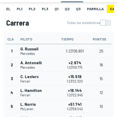
EL
PL1
PL2
PL3
Q1
Q2
Q3
PARRILLA
CAR
Carrera
Todas las estadísticas
CLA
PILOTO
TIEMPO
PUNTOS
G. Russell
1
1:23'06.801
25
Mercedes
A. Antonelli
+2.974
2
18
Mercedes
1:23'09.775
C. Leclerc
+15.519
3
15
Ferrari
1:23'22.320
L. Hamilton
+16.144
4
12
Ferrari
1:23'22.945
L. Norris
+51.741
5
10
McLaren
1:23'58.542