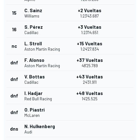
C. Sainz
+2 Vueltas
15
Williams
1:23'43.687
S. Pérez
+3 Vueltas
16
Cadillac
1:23'14.651
L. Stroll
+15 Vueltas
nc
Aston Martin Racing
1:24'27.834
F. Alonso
+37 Vueltas
dnf
Aston Martin Racing
48'25.789
V. Bottas
+43 Vueltas
dnf
Cadillac
24'31.911
I. Hadjar
+48 Vueltas
dnf
Red Bull Racing
14'25.525
O. Piastri
dnf
McLaren
N. Hulkenberg
dns
Audi