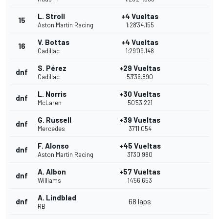
L. Stroll
+4 Vueltas
15
Aston Martin Racing
1:28'34.155
V. Bottas
+4 Vueltas
16
Cadillac
1:29'09.148
S. Pérez
+29 Vueltas
dnf
Cadillac
53'36.890
L. Norris
+30 Vueltas
dnf
McLaren
50'53.221
G. Russell
+39 Vueltas
dnf
Mercedes
37'11.054
F. Alonso
+45 Vueltas
dnf
Aston Martin Racing
31'30.980
A. Albon
+57 Vueltas
dnf
Williams
14'56.653
A. Lindblad
dnf
68 laps
RB