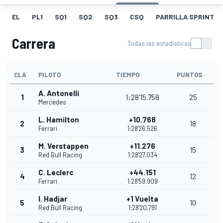
EL
PL1
SQ1
SQ2
SQ3
CSQ
PARRILLA SPRINT
Carrera
Todas las estadísticas
CLA
PILOTO
TIEMPO
PUNTOS
A. Antonelli
1
1:28'15.758
25
Mercedes
L. Hamilton
+10.768
2
18
Ferrari
1:28'26.526
M. Verstappen
+11.276
3
15
Red Bull Racing
1:28'27.034
C. Leclerc
+44.151
4
12
Ferrari
1:28'59.909
I. Hadjar
+1 Vuelta
5
10
Red Bull Racing
1:28'20.791