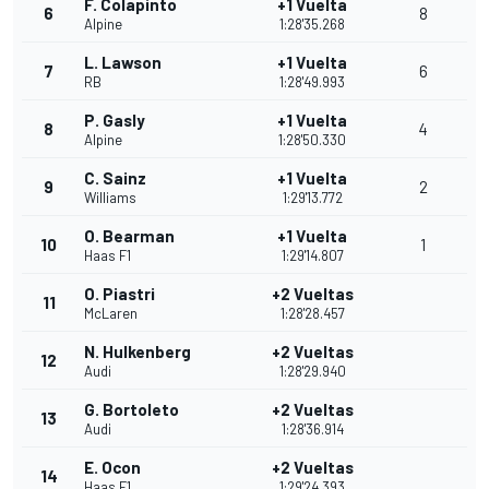
F. Colapinto
+1 Vuelta
6
8
Alpine
1:28'35.268
L. Lawson
+1 Vuelta
7
6
RB
1:28'49.993
P. Gasly
+1 Vuelta
8
4
Alpine
1:28'50.330
C. Sainz
+1 Vuelta
9
2
Williams
1:29'13.772
O. Bearman
+1 Vuelta
10
1
Haas F1
1:29'14.807
O. Piastri
+2 Vueltas
11
McLaren
1:28'28.457
N. Hulkenberg
+2 Vueltas
12
Audi
1:28'29.940
G. Bortoleto
+2 Vueltas
13
Audi
1:28'36.914
E. Ocon
+2 Vueltas
14
Haas F1
1:29'24.393