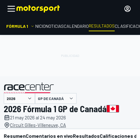
RESULTADOS
FÓRMULA 1
INICIO
NOTICIAS
CALENDARIO
CLASIFICAC
GP DE CANADÁ
presentado por
2026 Fórmula 1 GP de Canadá
21 may 2026 al 24 may 2026
Circuit Gilles-Villeneuve, CA
Resumen
Comentarios en vivo
Resultados
Calificaciones de