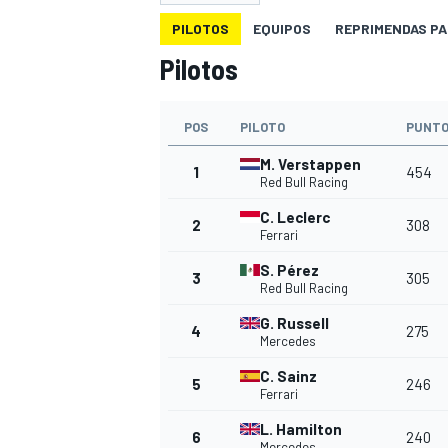
PILOTOS
EQUIPOS
REPRIMENDAS PA
INDYCAR
Pilotos
POS
PILOTO
PUNT
M. Verstappen
1
454
Red Bull Racing
C. Leclerc
2
308
Ferrari
S. Pérez
3
305
Red Bull Racing
G. Russell
MOTOGP
4
275
Mercedes
C. Sainz
5
246
Ferrari
L. Hamilton
6
240
Mercedes