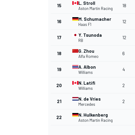
L. Stroll
15
18
FÓRMULA E
Aston Martin Racing
M. Schumacher
16
12
Haas F1
Y. Tsunoda
17
12
RB
G. Zhou
18
6
Alfa Romeo
A. Albon
19
4
Williams
N. Latifi
20
2
Williams
WRC
N. de Vries
21
2
Mercedes
N. Hulkenberg
22
Aston Martin Racing