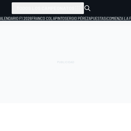
TODOS LOS CAMPEONATOS
ALENDARIO F1 2026
FRANCO COLAPINTO
SERGIO PÉREZ
APUESTAS
¡COMIENZA LA F