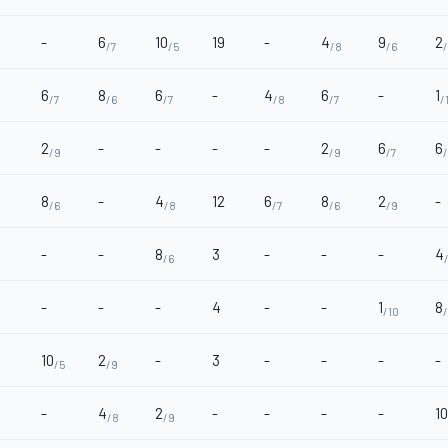
-
6
10
19
-
4
9
2
/7
/5
/8
/6
6
8
6
-
4
6
-
1
/7
/6
/7
/8
/7
/
2
-
-
-
-
2
6
6
/9
/9
/7
/
8
-
4
12
6
8
2
-
/6
/8
/7
/6
/9
-
-
8
3
-
-
-
4
/6
-
-
-
4
-
-
1
8
/10
10
2
-
3
-
-
-
-
/5
/9
-
4
2
-
-
-
-
10
/8
/9