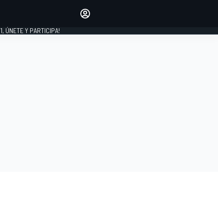
favoritos
Haz que se oiga tu voz
comentando artículos.
1, ÚNETE Y PARTICIPA!
INICIAR SESIÓN
EDICIÓN
LATINOAMÉRICA