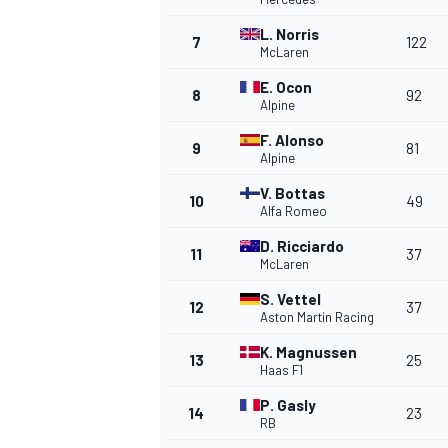
L. Norris
7
122
McLaren
E. Ocon
8
92
Alpine
F. Alonso
9
81
Alpine
NASCAR CUP
V. Bottas
10
49
Alfa Romeo
D. Ricciardo
11
37
McLaren
S. Vettel
12
37
Aston Martin Racing
K. Magnussen
13
25
Haas F1
P. Gasly
14
23
RB