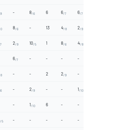
-
8
6
6
6
-
6
6
/9
/6
/7
/7
/7
8
-
13
4
2
6
2
-
10
/6
/8
/9
/7
/9
2
10
1
8
4
10
8
-
7
/9
/5
/6
/8
/5
/6
6
-
-
-
-
-
-
-
/7
-
-
2
2
-
-
-
-
/8
/9
-
2
-
-
1
4
-
-
/6
/9
/10
/8
-
1
6
-
-
-
-
-
/10
-
-
-
-
-
2
-
4
/5
/9