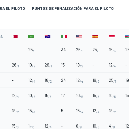
RA EL PILOTO
PUNTOS DE PENALIZACIÓN PARA EL PILOTO
OS
-
25
-
34
26
25
15
2
/1
/1
/1
/3
26
19
26
15
18
-
12
-
/1
/2
/1
/2
/4
-
12
18
24
12
19
25
19
/4
/2
/4
/2
/1
12
10
15
12
10
15
10
15
/4
/5
/3
/5
/3
/5
18
15
-
5
15
12
18
-
/2
/3
/3
/4
/2
15
1
12
-
8
10
4
12
/3
/10
/4
/6
/5
/8