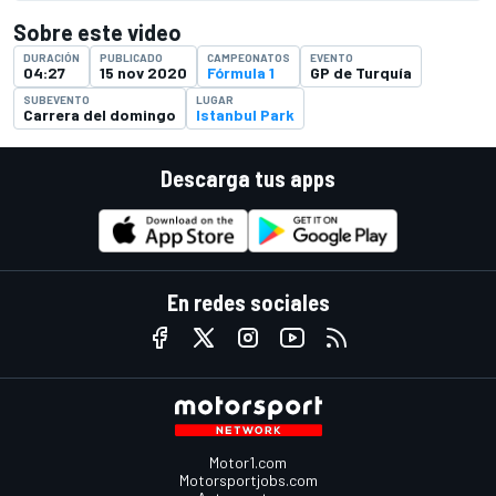
Sobre este video
DURACIÓN
PUBLICADO
CAMPEONATOS
EVENTO
04:27
15 nov 2020
Fórmula 1
GP de Turquía
SUBEVENTO
LUGAR
Carrera del domingo
Istanbul Park
Descarga tus apps
En redes sociales
Motor1.com
Motorsportjobs.com