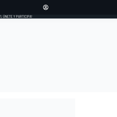
favoritos
Haz que se oiga tu voz
comentando artículos.
1, ÚNETE Y PARTICIPA!
INICIAR SESIÓN
EDICIÓN
LATINOAMÉRICA