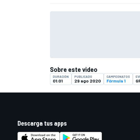
FÓRMULA E
Sobre este video
DURACIÓN
PUBLICADO
CAMPEONATOS
EV
01:01
29 ago 2020
Fórmula 1
GP
WRC
Descarga tus apps