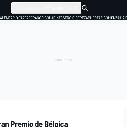
TODOS LOS CAMPEONATOS
ALENDARIO F1 2026
FRANCO COLAPINTO
SERGIO PÉREZ
APUESTAS
¡COMIENZA LA F
Gran Premio de Bélgica