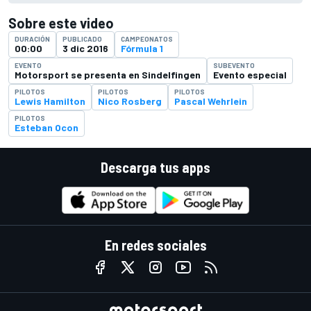
Sobre este video
DURACIÓN
PUBLICADO
CAMPEONATOS
00:00
3 dic 2016
Fórmula 1
EVENTO
SUBEVENTO
Motorsport se presenta en Sindelfingen
Evento especial
PILOTOS
PILOTOS
PILOTOS
Lewis Hamilton
Nico Rosberg
Pascal Wehrlein
PILOTOS
Esteban Ocon
Descarga tus apps
En redes sociales