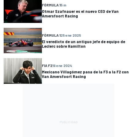
FÓRMULA 1
5 m
Otmar Szafnauer es el nuevo CEO de Van
Amersfoort Racing
FÓRMULA 1
25 ene 2025
El veredicto de un antiguo jefe de equipo de
Leclerc sobre Hamilton
FIA F2
19 ene 2024
Mexicano Villagómez pasa de la F3 a la F2 con
Van Amersfoort Racing