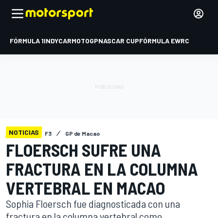
FÓRMULA 1
INDYCAR
MOTOGP
NASCAR CUP
FÓRMULA E
WRC
NOTICIAS
F3
GP de Macao
FLOERSCH SUFRE UNA
FRACTURA EN LA COLUMNA
VERTEBRAL EN MACAO
Sophia Floersch fue diagnosticada con una
fractura en la columna vertebral como