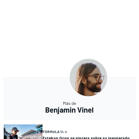
Más de
Benjamin Vinel
FÓRMULA 1
4 d
Esteban Ocon se sincera sobre su inesperado