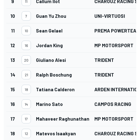
9
Callum Ilot
CHAROUZ RACING S
11
10
Guan Yu Zhou
UNI-VIRTUOSI
7
11
Sean Gelael
PREMA POWERTEAM
10
12
Jordan King
MP MOTORSPORT
16
13
Giuliano Alesi
TRIDENT
20
14
Ralph Boschung
TRIDENT
21
15
Tatiana Calderon
ARDEN INTERNATIO
18
16
Marino Sato
CAMPOS RACING
14
17
Mahaveer Raghunathan
MP MOTORSPORT
17
18
Matevos Isaakyan
CHAROUZ RACING S
12