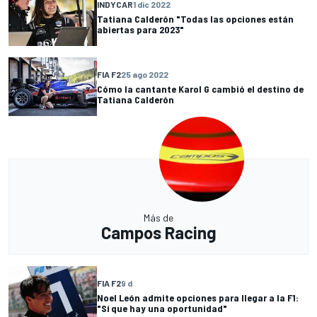
INDYCAR
1 dic 2022
Tatiana Calderón "Todas las opciones están
abiertas para 2023"
FIA F2
25 ago 2022
Cómo la cantante Karol G cambió el destino de
Tatiana Calderón
Más de
Campos Racing
FIA F2
9 d
Noel León admite opciones para llegar a la F1:
"Sí que hay una oportunidad"