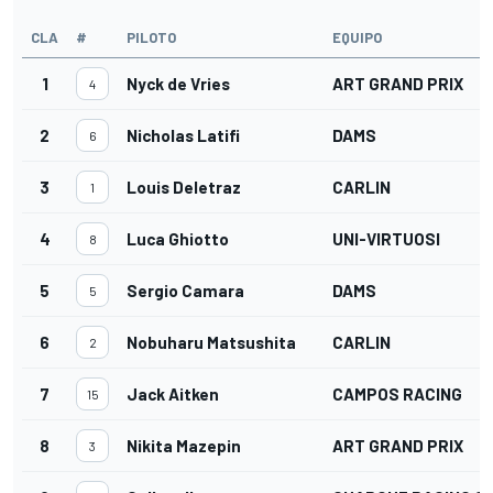
CLA
#
PILOTO
EQUIPO
1
Nyck de Vries
ART GRAND PRIX
4
2
Nicholas Latifi
DAMS
6
3
Louis Deletraz
CARLIN
1
4
Luca Ghiotto
UNI-VIRTUOSI
8
5
Sergio Camara
DAMS
5
6
Nobuharu Matsushita
CARLIN
2
7
Jack Aitken
CAMPOS RACING
15
8
Nikita Mazepin
ART GRAND PRIX
3