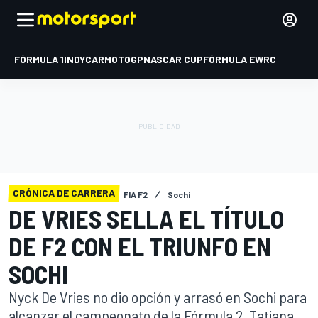
FÓRMULA 1
INDYCAR
MOTOGP
NASCAR CUP
FÓRMULA E
WRC
CRÓNICA DE CARRERA
FIA F2
Sochi
DE VRIES SELLA EL TÍTULO
DE F2 CON EL TRIUNFO EN
SOCHI
Nyck De Vries no dio opción y arrasó en Sochi para
alcanzar el campeonato de la Fórmula 2. Tatiana