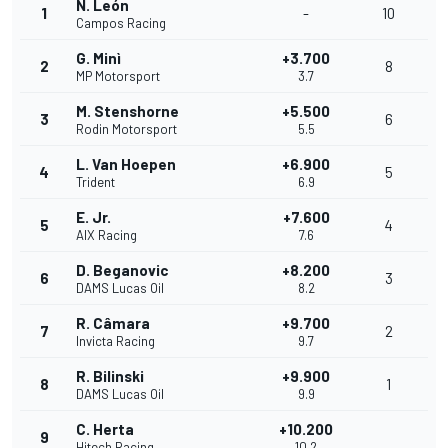
N. León
1
-
10
Campos Racing
G. Minì
+3.700
2
8
MP Motorsport
3.7
M. Stenshorne
+5.500
3
6
Rodin Motorsport
5.5
L. Van Hoepen
+6.900
4
5
Trident
6.9
E. Jr.
+7.600
5
4
AIX Racing
7.6
D. Beganovic
+8.200
6
3
DAMS Lucas Oil
8.2
R. Câmara
+9.700
7
2
Invicta Racing
9.7
R. Bilinski
+9.900
8
1
DAMS Lucas Oil
9.9
C. Herta
+10.200
9
Hitech Racing
10.2