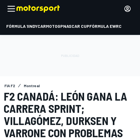
FÓRMULA 1
INDYCAR
MOTOGP
NASCAR CUP
FÓRMULA E
WRC
FIA F2
Montreal
F2 CANADÁ: LEÓN GANA LA
CARRERA SPRINT;
VILLAGÓMEZ, DURKSEN Y
VARRONE CON PROBLEMAS