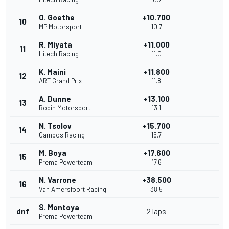
O. Goethe
+10.700
10
MP Motorsport
10.7
R. Miyata
+11.000
11
Hitech Racing
11.0
K. Maini
+11.800
12
ART Grand Prix
11.8
A. Dunne
+13.100
13
Rodin Motorsport
13.1
N. Tsolov
+15.700
14
Campos Racing
15.7
M. Boya
+17.600
15
Prema Powerteam
17.6
N. Varrone
+38.500
16
Van Amersfoort Racing
38.5
S. Montoya
dnf
2 laps
Prema Powerteam