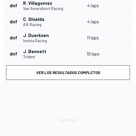
R. Villagomez
dnf
4 laps
Van Amersfoort Racing
C. Shields
dnf
4 laps
AIX Racing
J. Duerksen
dnf
11 laps
Invicta Racing
J. Bennett
dnf
19 laps
Trident
VER LOS RESULTADOS COMPLETOS