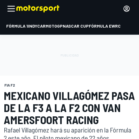
FÓRMULA 1
INDYCAR
MOTOGP
NASCAR CUP
FÓRMULA E
WRC
FIA F2
MEXICANO VILLAGÓMEZ PASA
DE LA F3 A LA F2 CON VAN
AMERSFOORT RACING
Rafael Villagómez hará su aparición en la Fórmula
2 este año. El piloto mexicano de 22 años