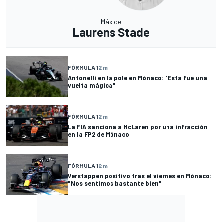
Más de
Laurens Stade
FÓRMULA 1
2 m
Antonelli en la pole en Mónaco: "Esta fue una
vuelta mágica"
FÓRMULA 1
2 m
La FIA sanciona a McLaren por una infracción
en la FP2 de Mónaco
FÓRMULA 1
2 m
Verstappen positivo tras el viernes en Mónaco:
"Nos sentimos bastante bien"