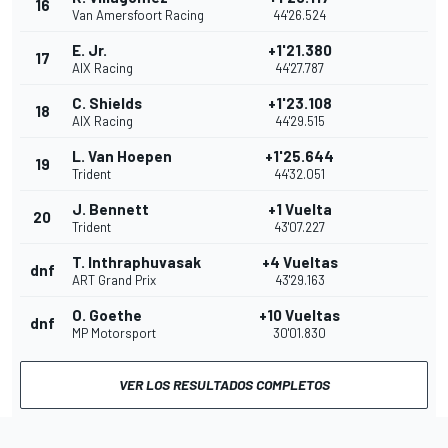
16
Van Amersfoort Racing
44'26.524
E. Jr.
+1'21.380
17
AIX Racing
44'27.787
C. Shields
+1'23.108
18
AIX Racing
44'29.515
L. Van Hoepen
+1'25.644
19
Trident
44'32.051
J. Bennett
+1 Vuelta
20
Trident
43'07.227
T. Inthraphuvasak
+4 Vueltas
dnf
ART Grand Prix
43'29.163
O. Goethe
+10 Vueltas
dnf
MP Motorsport
30'01.830
VER LOS RESULTADOS COMPLETOS