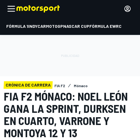
FÓRMULA 1
INDYCAR
MOTOGP
NASCAR CUP
FÓRMULA E
WRC
CRÓNICA DE CARRERA
FIA F2
Mónaco
FIA F2 MÓNACO: NOEL LEÓN
GANA LA SPRINT, DURKSEN
EN CUARTO, VARRONE Y
MONTOYA 12 Y 13