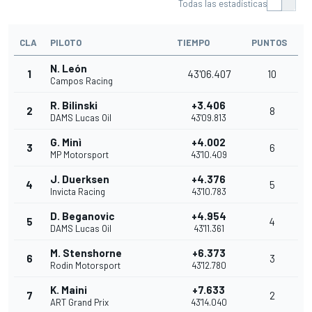
Todas las estadísticas
CLA
PILOTO
TIEMPO
PUNTOS
N. León
1
43'06.407
10
Campos Racing
R. Bilinski
+3.406
2
8
DAMS Lucas Oil
43'09.813
G. Minì
+4.002
3
6
MP Motorsport
43'10.409
J. Duerksen
+4.376
4
5
Invicta Racing
43'10.783
D. Beganovic
+4.954
5
4
DAMS Lucas Oil
43'11.361
M. Stenshorne
+6.373
6
3
Rodin Motorsport
43'12.780
K. Maini
+7.633
7
2
ART Grand Prix
43'14.040