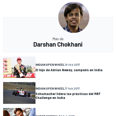
Más de
Darshan Chokhani
INDIAN OPEN WHEEL
19 feb 2017
El hijo de Adrian Newey, campeón en India
INDIAN OPEN WHEEL
17 feb 2017
Schumacher lidera las prácticas del MRF
Challenge en India
SUPER FORMULA
2 feb 2017