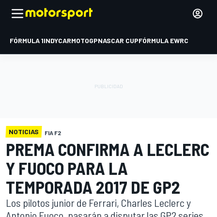
FÓRMULA 1
INDYCAR
MOTOGP
NASCAR CUP
FÓRMULA E
WRC
NOTICIAS
FIA F2
PREMA CONFIRMA A LECLERC
Y FUOCO PARA LA
TEMPORADA 2017 DE GP2
Los pilotos junior de Ferrari, Charles Leclerc y
Antonio Fuoco, pasarán a disputar las GP2 series