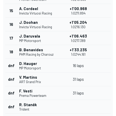
A. Cordeel
+1'00.968
15
Invicta Virtuosi Racing
1:02'11.894
J. Doohan
+1'05.204
16
Invicta Virtuosi Racing
1:02'16.130
J. Daruvala
+1'06.463
17
MP Motorsport
1:02'17.389
B. Benavides
+1'33.235
18
PHM Racing by Charouz
1:02'44.161
D. Hauger
dnf
16 laps
MP Motorsport
V. Martins
dnf
31 laps
ART Grand Prix
F. Vesti
dnf
31 laps
Prema Powerteam
R. Staněk
dnf
Trident