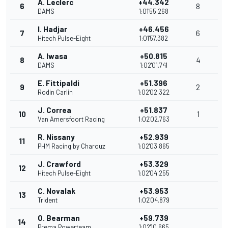
A. Leclerc
+44.342
6
8
DAMS
1:01'55.268
I. Hadjar
+46.456
7
6
Hitech Pulse-Eight
1:01'57.382
A. Iwasa
+50.815
8
4
DAMS
1:02'01.741
E. Fittipaldi
+51.396
9
2
Rodin Carlin
1:02'02.322
J. Correa
+51.837
10
1
Van Amersfoort Racing
1:02'02.763
R. Nissany
+52.939
11
PHM Racing by Charouz
1:02'03.865
J. Crawford
+53.329
12
Hitech Pulse-Eight
1:02'04.255
C. Novalak
+53.953
13
Trident
1:02'04.879
O. Bearman
+59.739
14
Prema Powerteam
1:02'10.665