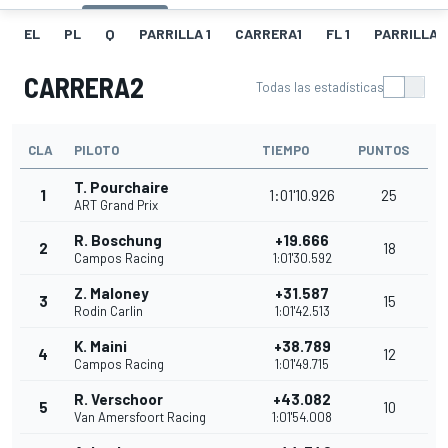
EL
PL
Q
PARRILLA 1
CARRERA1
FL 1
PARRILLA 
CARRERA2
Todas las estadísticas
CLA
PILOTO
TIEMPO
PUNTOS
T. Pourchaire
1
1:01'10.926
25
ART Grand Prix
R. Boschung
+19.666
2
18
Campos Racing
1:01'30.592
Z. Maloney
+31.587
3
15
Rodin Carlin
1:01'42.513
K. Maini
+38.789
4
12
Campos Racing
1:01'49.715
R. Verschoor
+43.082
5
10
Van Amersfoort Racing
1:01'54.008