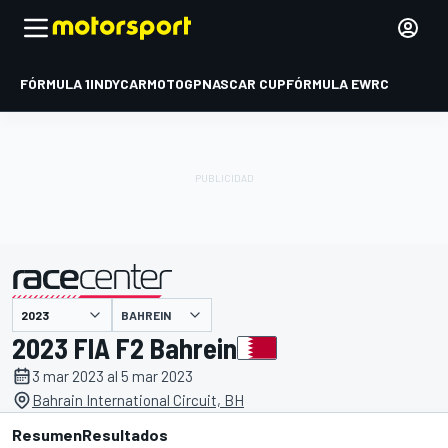
FÓRMULA 1
INDYCAR
MOTOGP
NASCAR CUP
FÓRMULA E
WRC
BAHREIN
presentado por
2023 FIA F2 Bahrein
3 mar 2023 al 5 mar 2023
Bahrain International Circuit, BH
Resumen
Resultados