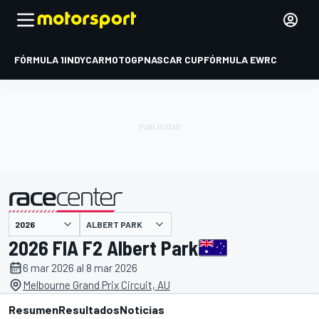
FÓRMULA 1
INDYCAR
MOTOGP
NASCAR CUP
FÓRMULA E
WRC
ALBERT PARK
presentado por
2026 FIA F2 Albert Park
6 mar 2026 al 8 mar 2026
Melbourne Grand Prix Circuit, AU
Resumen
Resultados
Noticias