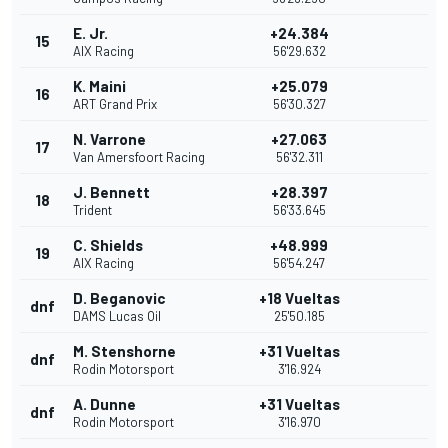
E. Jr.
+24.384
15
AIX Racing
56'29.632
K. Maini
+25.079
16
ART Grand Prix
56'30.327
N. Varrone
+27.063
17
Van Amersfoort Racing
56'32.311
J. Bennett
+28.397
18
Trident
56'33.645
C. Shields
+48.999
19
AIX Racing
56'54.247
D. Beganovic
+18 Vueltas
dnf
DAMS Lucas Oil
25'50.185
M. Stenshorne
+31 Vueltas
dnf
Rodin Motorsport
3'16.924
A. Dunne
+31 Vueltas
dnf
Rodin Motorsport
3'16.970