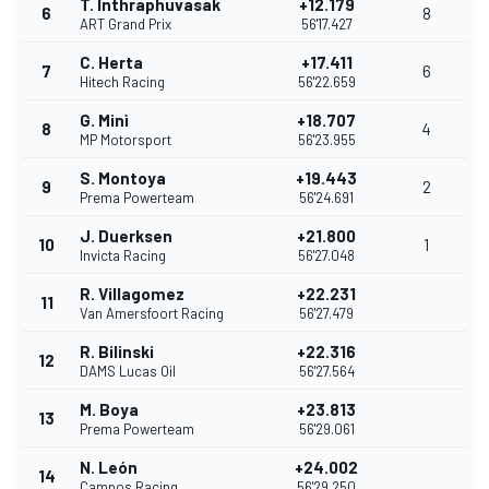
T. Inthraphuvasak
+12.179
6
8
ART Grand Prix
56'17.427
C. Herta
+17.411
7
6
Hitech Racing
56'22.659
G. Minì
+18.707
8
4
MP Motorsport
56'23.955
S. Montoya
+19.443
9
2
Prema Powerteam
56'24.691
J. Duerksen
+21.800
10
1
Invicta Racing
56'27.048
R. Villagomez
+22.231
11
Van Amersfoort Racing
56'27.479
R. Bilinski
+22.316
12
DAMS Lucas Oil
56'27.564
M. Boya
+23.813
13
Prema Powerteam
56'29.061
N. León
+24.002
14
Campos Racing
56'29.250