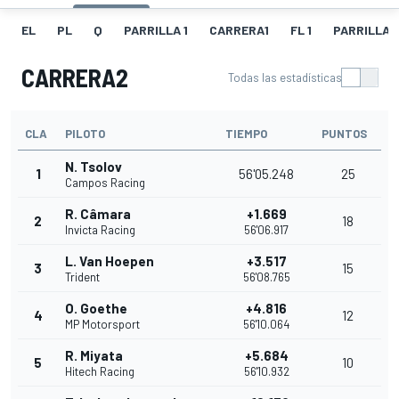
EL
PL
Q
PARRILLA 1
CARRERA1
FL 1
PARRILLA 
CARRERA2
Todas las estadísticas
CLA
PILOTO
TIEMPO
PUNTOS
N. Tsolov
1
56'05.248
25
Campos Racing
R. Câmara
+1.669
2
18
Invicta Racing
56'06.917
L. Van Hoepen
+3.517
3
15
Trident
56'08.765
O. Goethe
+4.816
4
12
MP Motorsport
56'10.064
R. Miyata
+5.684
5
10
Hitech Racing
56'10.932