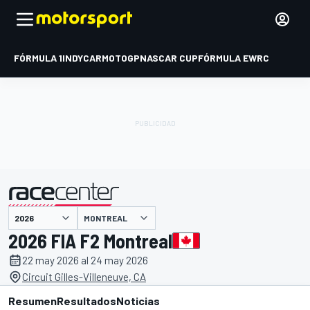
FÓRMULA 1
INDYCAR
MOTOGP
NASCAR CUP
FÓRMULA E
WRC
MONTREAL
presentado por
2026 FIA F2 Montreal
22 may 2026 al 24 may 2026
Circuit Gilles-Villeneuve, CA
Resumen
Resultados
Noticias