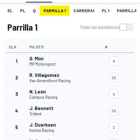
EL
PL
Q
PARRILLA 1
CARRERA1
FL 1
PARRILLA 
Parrilla 1
Todas las estadísticas
CLA
PILOTO
#
G. Minì
1
9
MP Motorsport
R. Villagomez
2
23
Van Amersfoort Racing
N. León
3
5
Campos Racing
J. Bennett
4
25
Trident
J. Duerksen
5
2
Invicta Racing