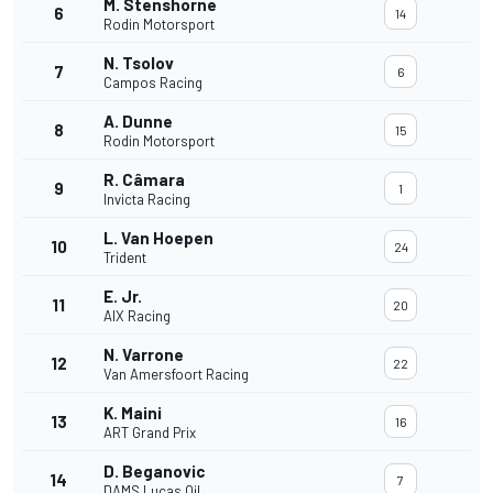
M. Stenshorne
6
14
Rodin Motorsport
N. Tsolov
7
6
Campos Racing
A. Dunne
8
15
Rodin Motorsport
R. Câmara
9
1
Invicta Racing
L. Van Hoepen
10
24
Trident
E. Jr.
11
20
AIX Racing
N. Varrone
12
22
Van Amersfoort Racing
K. Maini
13
16
ART Grand Prix
D. Beganovic
14
7
DAMS Lucas Oil