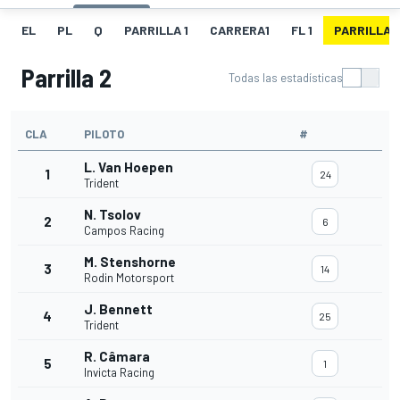
EL
PL
Q
PARRILLA 1
CARRERA1
FL 1
PARRILLA 
Parrilla 2
Todas las estadísticas
CLA
PILOTO
#
L. Van Hoepen
1
24
Trident
N. Tsolov
2
6
Campos Racing
M. Stenshorne
3
14
Rodin Motorsport
J. Bennett
4
25
Trident
R. Câmara
5
1
Invicta Racing