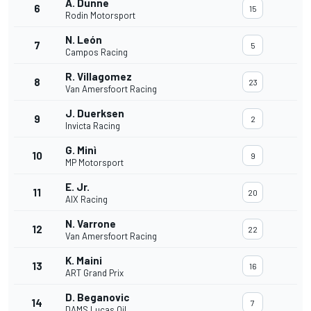
A. Dunne
6
15
Rodin Motorsport
N. León
7
5
Campos Racing
R. Villagomez
8
23
Van Amersfoort Racing
J. Duerksen
9
2
Invicta Racing
G. Minì
10
9
MP Motorsport
E. Jr.
11
20
AIX Racing
N. Varrone
12
22
Van Amersfoort Racing
K. Maini
13
16
ART Grand Prix
D. Beganovic
14
7
DAMS Lucas Oil