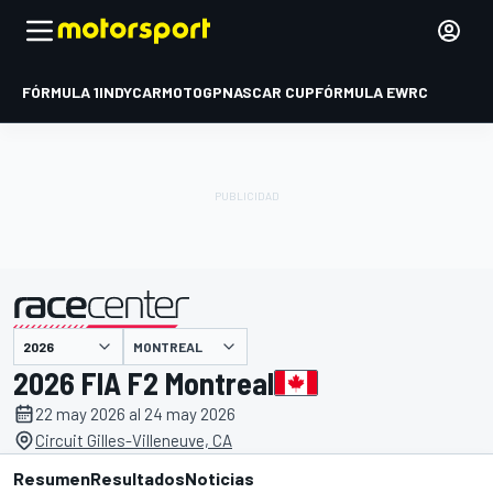
FÓRMULA 1
INDYCAR
MOTOGP
NASCAR CUP
FÓRMULA E
WRC
MONTREAL
presentado por
2026 FIA F2 Montreal
22 may 2026 al 24 may 2026
Circuit Gilles-Villeneuve, CA
Resumen
Resultados
Noticias