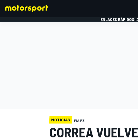
ENLACES RÁPIDOS:
C
FÓRMULA 1
NOTICIAS
FIA F3
CORREA VUELVE