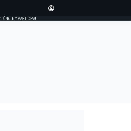
favoritos
Haz que se oiga tu voz
comentando artículos.
1, ÚNETE Y PARTICIPA!
INICIAR SESIÓN
EDICIÓN
LATINOAMÉRICA