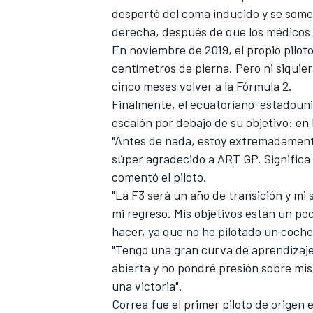
despertó del coma inducido y se somet
FÓRMULA E
derecha, después de que los médicos
En noviembre de 2019, el propio piloto
centímetros de pierna. Pero ni siquie
cinco meses volver a la Fórmula 2.
Finalmente, el ecuatoriano-estadouni
escalón por debajo de su objetivo: en 
"Antes de nada, estoy extremadamente
súper agradecido a ART GP. Significa 
comentó el piloto.
"La F3 será un año de transición y mi s
mi regreso. Mis objetivos están un p
WRC
hacer, ya que no he pilotado un coch
"Tengo una gran curva de aprendizaje
abierta y no pondré presión sobre mis
una victoria".
Correa fue el primer piloto de orige