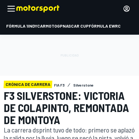
FÓRMULA 1
INDYCAR
MOTOGP
NASCAR CUP
FÓRMULA E
WRC
CRÓNICA DE CARRERA
FIA F3
Silverstone
F3 SILVERSTONE: VICTORIA
DE COLAPINTO, REMONTADA
DE MONTOYA
La carrera dsprint tuvo de todo: primero se aplazó
la salida por la lluvia, luego se secó la pista, volvió a