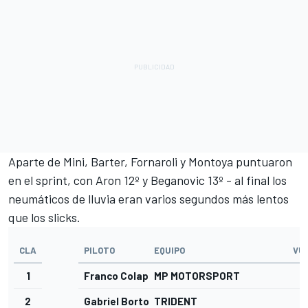
Aparte de Mini, Barter, Fornaroli y Montoya puntuaron
en el sprint, con Aron 12º y Beganovic 13º - al final los
neumáticos de lluvia eran varios segundos más lentos
que los slicks.
CLA
PILOTO
EQUIPO
VU
1
Franco Colapinto
MP MOTORSPORT
2
Gabriel Bortoleto
TRIDENT