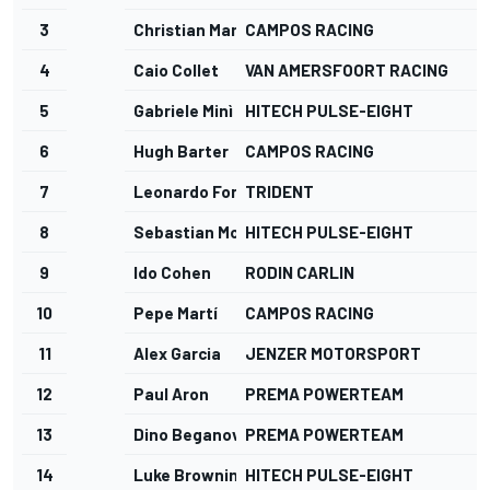
3
Christian Mansell
CAMPOS RACING
4
Caio Collet
VAN AMERSFOORT RACING
5
Gabriele Minì
HITECH PULSE-EIGHT
6
Hugh Barter
CAMPOS RACING
7
Leonardo Fornaroli
TRIDENT
8
Sebastian Montoya
HITECH PULSE-EIGHT
9
Ido Cohen
RODIN CARLIN
10
Pepe Martí
CAMPOS RACING
11
Alex Garcia
JENZER MOTORSPORT
12
Paul Aron
PREMA POWERTEAM
13
Dino Beganovic
PREMA POWERTEAM
14
Luke Browning
HITECH PULSE-EIGHT