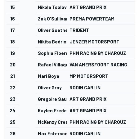
15
Nikola Tsolov
ART GRAND PRIX
16
Zak O'Sullivan
PREMA POWERTEAM
17
Oliver Goethe
TRIDENT
18
Nikita Bedrin
JENZER MOTORSPORT
19
Sophia Floersch
PHM RACING BY CHAROUZ
20
Rafael Villagomez
VAN AMERSFOORT RACING
21
Mari Boya
MP MOTORSPORT
22
Oliver Gray
RODIN CARLIN
23
Gregoire Saucy
ART GRAND PRIX
24
Kaylen Frederick
ART GRAND PRIX
25
McKenzy Cresswell
PHM RACING BY CHAROUZ
26
Max Esterson
RODIN CARLIN