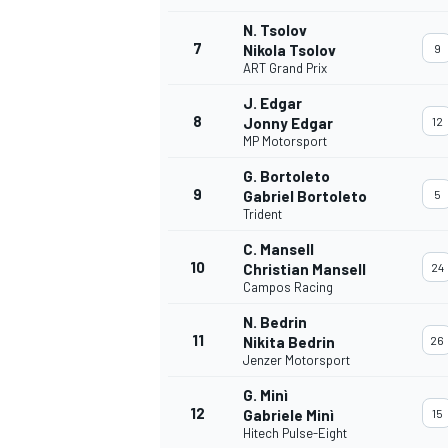
N. Tsolov
7
Nikola Tsolov
9
ART Grand Prix
J. Edgar
8
Jonny Edgar
12
MP Motorsport
G. Bortoleto
9
Gabriel Bortoleto
5
Trident
C. Mansell
10
Christian Mansell
24
MÁS CATEGORÍAS
Campos Racing
N. Bedrin
11
Nikita Bedrin
26
Jenzer Motorsport
G. Minì
12
Gabriele Minì
15
Hitech Pulse-Eight