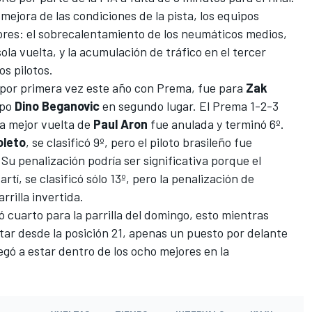
ejora de las condiciones de la pista, los equipos
tores: el sobrecalentamiento de los neumáticos medios,
la vuelta, y la acumulación de tráfico en el tercer
os pilotos.
 por primera vez este año con Prema, fue para
Zak
ipo
Dino Beganovic
en segundo lugar. El Prema 1-2-3
la mejor vuelta de
Paul Aron
fue anulada y terminó 6º.
oleto
, se clasificó 9º, pero el piloto brasileño fue
Su penalización podría ser significativa porque el
, se clasificó sólo 13º, pero la penalización de
arrilla invertida.
 cuarto para la parrilla del domingo, esto mientras
r desde la posición 21, apenas un puesto por delante
egó a estar dentro de los ocho mejores en la