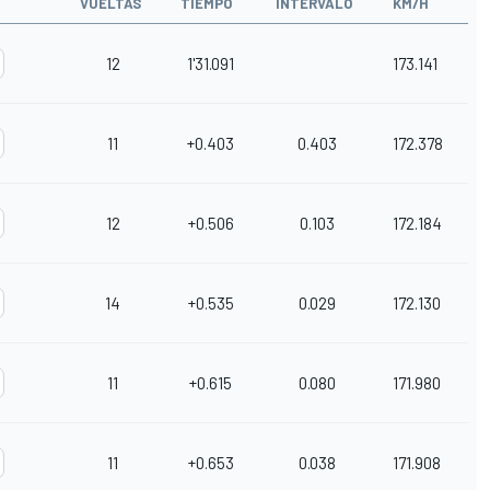
VUELTAS
TIEMPO
INTERVALO
KM/H
12
1'31.091
173.141
11
+0.403
0.403
172.378
12
+0.506
0.103
172.184
14
+0.535
0.029
172.130
11
+0.615
0.080
171.980
11
+0.653
0.038
171.908