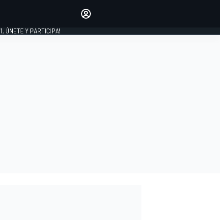
favoritos
Haz que se oiga tu voz
comentando artículos.
1, ÚNETE Y PARTICIPA!
INICIAR SESIÓN
EDICIÓN
LATINOAMÉRICA