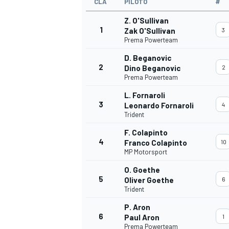
CLA
PILOTO
#
Z. O'Sullivan
1
Zak O'Sullivan
3
Prema Powerteam
D. Beganovic
2
Dino Beganovic
2
Prema Powerteam
L. Fornaroli
3
Leonardo Fornaroli
4
Trident
F. Colapinto
4
Franco Colapinto
10
MP Motorsport
O. Goethe
5
Oliver Goethe
6
Trident
P. Aron
6
Paul Aron
1
Prema Powerteam