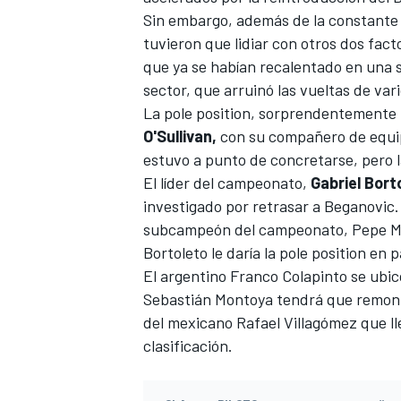
Sin embargo, además de la constante m
FÓRMULA E
tuvieron que lidiar con otros dos fac
que ya se habían recalentado en una so
sector, que arruinó las vueltas de vari
La pole position, sorprendentemente
O'Sullivan,
con su compañero de equ
estuvo a punto de concretarse, pero 
El líder del campeonato,
Gabriel Bort
investigado por retrasar a Beganovic. 
subcampeón del campeonato, Pepe Martí
Bortoleto le daría la pole position en p
El argentino Franco Colapinto se ubicó
WRC
Sebastián Montoya tendrá que remonta
del mexicano Rafael Villagómez que ll
clasificación.