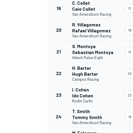
C. Collet
19
Caio Collet
17
Van Amersfoort Racing
R. Villagomez
20
Rafael Villagomez
18
Van Amersfoort Racing
S. Montoya
21
Sebastian Montoya
14
Hitech Pulse-Eight
H. Barter
22
Hugh Barter
25
Campos Racing
I. Cohen
23
Ido Cohen
22
Rodin Carlin
T. Smith
24
Tommy Smith
19
Van Amersfoort Racing
M. Esterson