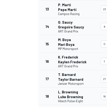
P. Martí
13
Pepe Martí
23
Campos Racing
G. Saucy
14
Gregoire Saucy
8
ART Grand Prix
M. Boya
15
Mari Boya
11
MP Motorsport
K. Frederick
16
Kaylen Frederick
7
ART Grand Prix
T. Barnard
17
Taylor Barnard
27
Jenzer Motorsport
L. Browning
18
Luke Browning
16
Hitech Pulse-Eight