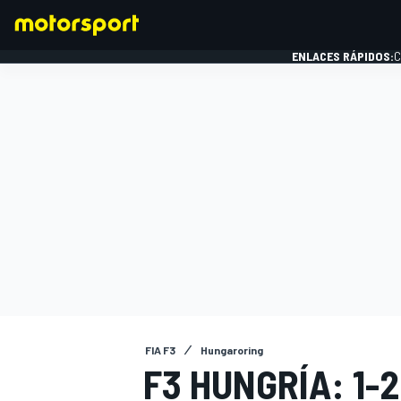
ENLACES RÁPIDOS:
C
FÓRMULA 1
FIA F3
Hungaroring
F3 HUNGRÍA: 1-