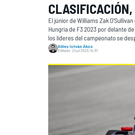
CLASIFICACIÓN,
INDYCAR
El júnior de Williams Zak O'Sullivan
Hungría de F3 2023 por delante d
los líderes del campeonato se de
Köles István Ákos
Editado:
21 jul 2023, 14:37
MOTOGP