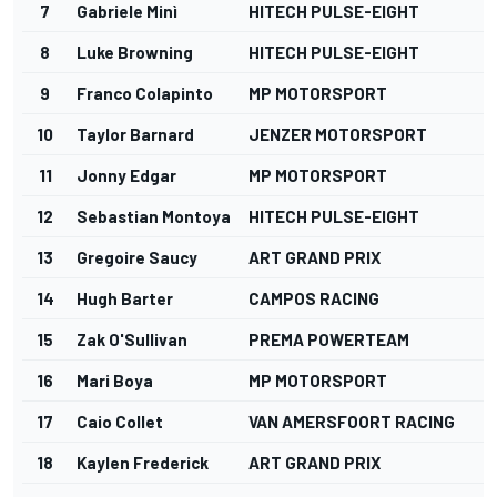
7
Gabriele Minì
HITECH PULSE-EIGHT
8
Luke Browning
HITECH PULSE-EIGHT
9
Franco Colapinto
MP MOTORSPORT
10
Taylor Barnard
JENZER MOTORSPORT
11
Jonny Edgar
MP MOTORSPORT
12
Sebastian Montoya
HITECH PULSE-EIGHT
13
Gregoire Saucy
ART GRAND PRIX
14
Hugh Barter
CAMPOS RACING
15
Zak O'Sullivan
PREMA POWERTEAM
16
Mari Boya
MP MOTORSPORT
17
Caio Collet
VAN AMERSFOORT RACING
18
Kaylen Frederick
ART GRAND PRIX