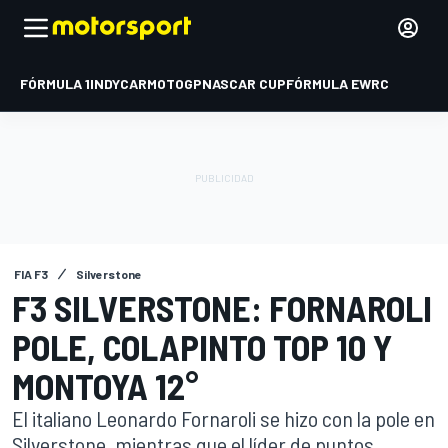
FÓRMULA 1
INDYCAR
MOTOGP
NASCAR CUP
FÓRMULA E
WRC
FIA F3
Silverstone
F3 SILVERSTONE: FORNAROLI
POLE, COLAPINTO TOP 10 Y
MONTOYA 12°
El italiano Leonardo Fornaroli se hizo con la pole en
Silverstone, mientras que el líder de puntos,