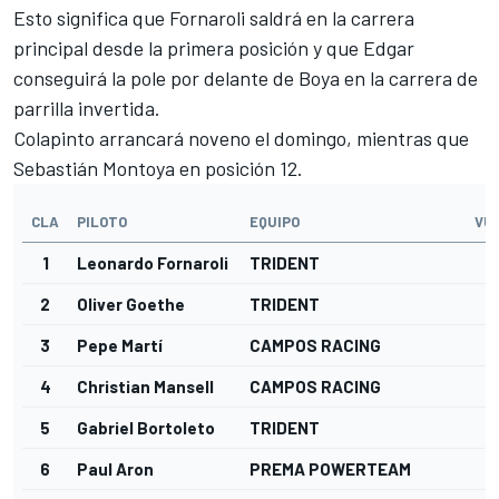
Esto significa que Fornaroli saldrá en la carrera
principal desde la primera posición y que Edgar
conseguirá la pole por delante de Boya en la carrera de
parrilla invertida.
Colapinto arrancará noveno el domingo, mientras que
Sebastián Montoya en posición 12.
CLA
PILOTO
EQUIPO
VU
1
Leonardo Fornaroli
TRIDENT
2
Oliver Goethe
TRIDENT
3
Pepe Martí
CAMPOS RACING
4
Christian Mansell
CAMPOS RACING
5
Gabriel Bortoleto
TRIDENT
6
Paul Aron
PREMA POWERTEAM