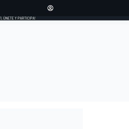
favoritos
Haz que se oiga tu voz
comentando artículos.
1, ÚNETE Y PARTICIPA!
INICIAR SESIÓN
EDICIÓN
LATINOAMÉRICA