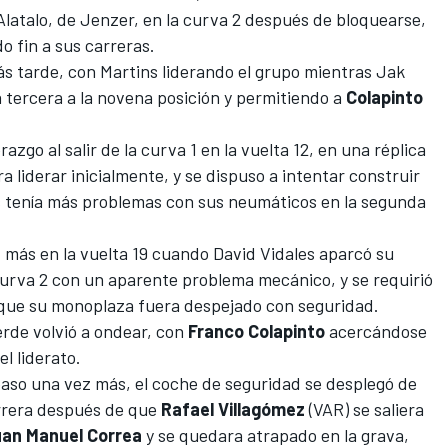
 Alatalo, de Jenzer, en la curva 2 después de bloquearse,
o fin a sus carreras.
más tarde, con Martins liderando el grupo mientras Jak
 tercera a la novena posición y permitiendo a
Colapinto
razgo al salir de la curva 1 en la vuelta 12, en una réplica
a liderar inicialmente, y se dispuso a intentar construir
és tenía más problemas con sus neumáticos en la segunda
 más en la vuelta 19 cuando David Vidales aparcó su
urva 2 con un aparente problema mecánico, y se requirió
 que su monoplaza fuera despejado con seguridad.
erde volvió a ondear, con
Franco Colapinto
acercándose
l liderato.
aso una vez más, el coche de seguridad se desplegó de
carrera después de que
Rafael Villagómez
(VAR) se saliera
an Manuel Correa
y se quedara atrapado en la grava,