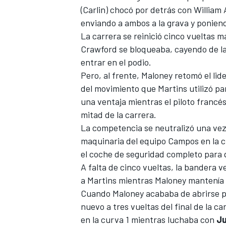
(Carlin) chocó por detrás con William
FÓRMULA E
enviando a ambos a la grava y poniend
La carrera se reinició cinco vueltas 
Crawford se bloqueaba, cayendo de la
entrar en el podio.
Pero, al frente, Maloney retomó el lide
del movimiento que Martins utilizó par
una ventaja mientras el piloto franc
mitad de la carrera.
La competencia se neutralizó una vez
maquinaria del equipo Campos en la c
el coche de seguridad completo para
WRC
A falta de cinco vueltas, la bandera v
a Martins mientras Maloney mantenía e
Cuando Maloney acababa de abrirse p
nuevo a tres vueltas del final de la 
en la curva 1 mientras luchaba con
Ju