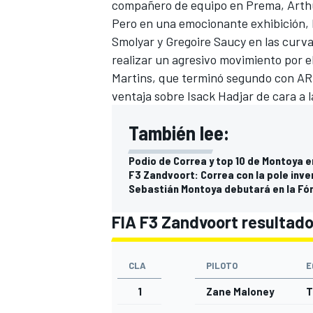
compañero de equipo en Prema, Arthur
Pero en una emocionante exhibición, 
Smolyar y Gregoire Saucy en las curva
realizar un agresivo movimiento por el
Martins, que terminó segundo con ART,
ventaja sobre Isack Hadjar de cara a 
También lee:
Podio de Correa y top 10 de Montoya e
F3 Zandvoort: Correa con la pole inve
Sebastián Montoya debutará en la Fó
MÁS CATEGORÍAS
FIA F3 Zandvoort resultados
CLA
PILOTO
E
1
Zane Maloney
T