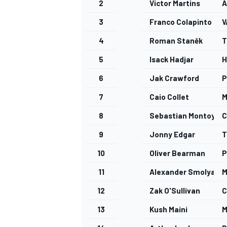
2
Victor Martins
A
3
Franco Colapinto
V
4
Roman Staněk
T
5
Isack Hadjar
H
6
Jak Crawford
P
7
Caio Collet
M
8
Sebastian Montoya
C
9
Jonny Edgar
T
10
Oliver Bearman
P
11
Alexander Smolyar
M
12
Zak O'Sullivan
C
13
Kush Maini
M