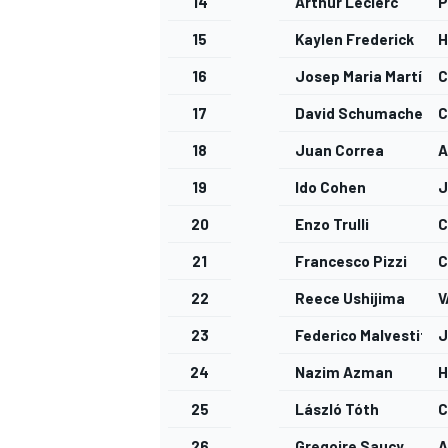
14
Arthur Leclerc
P
15
Kaylen Frederick
H
16
Josep Maria Martí
C
17
David Schumacher
C
18
Juan Correa
A
19
Ido Cohen
J
20
Enzo Trulli
C
21
Francesco Pizzi
C
22
Reece Ushijima
V
23
Federico Malvestiti
J
24
Nazim Azman
H
25
László Tóth
C
26
Gregoire Saucy
A