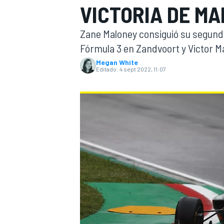
VICTORIA DE M
INDYCAR
Zane Maloney consiguió su segunda 
Fórmula 3 en Zandvoort y Victor M
Megan White
Editado:
4 sept 2022, 11:07
MOTOGP