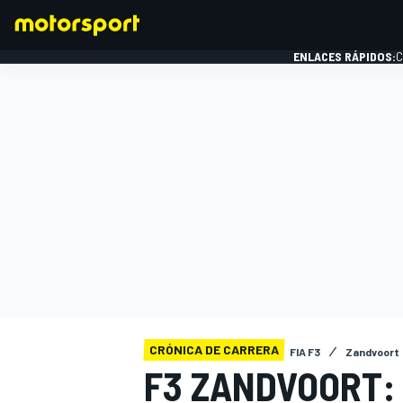
ENLACES RÁPIDOS:
C
FÓRMULA 1
CRÓNICA DE CARRERA
FIA F3
Zandvoort
F3 ZANDVOORT: 