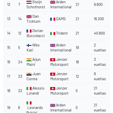
Steijn
Arden
12
7
21
9.600
Schothorst
International
Dan
13
14
DAMS
21
16.200
Ticktum
Dorian
14
12
Trident
21
40.800
Boccolacci
Niko
Arden
2
15
5
19
Kari
International
vueltas
Arjun
Jenzer
3
16
24
18
Maini
Motorsport
vueltas
Juan
Jenzer
9
17
23
12
Correa
Motorsport
vueltas
Alessio
Jenzer
21
18
22
0
Lorandi
Motorsport
vueltas
Arden
21
19
6
Leonardo
0
International
vueltas
Pulcini