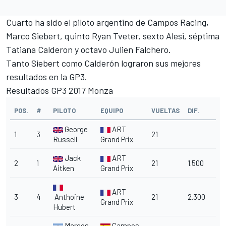
Cuarto ha sido el piloto argentino de Campos Racing,
Marco Siebert, quinto Ryan Tveter, sexto Alesi, séptima
Tatiana Calderon y octavo Julien Falchero.
Tanto Siebert como Calderón lograron sus mejores
resultados en la GP3.
Resultados GP3 2017 Monza
POS.
#
PILOTO
EQUIPO
VUELTAS
DIF.
George
ART
1
3
21
Russell
Grand Prix
Jack
ART
2
1
21
1.500
Aitken
Grand Prix
ART
3
4
Anthoine
21
2.300
Grand Prix
Hubert
Marcos
Campos