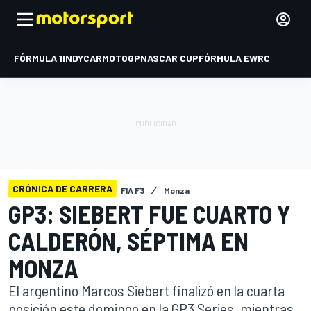
FÓRMULA 1
INDYCAR
MOTOGP
NASCAR CUP
FÓRMULA E
WRC
CRÓNICA DE CARRERA
FIA F3
Monza
GP3: SIEBERT FUE CUARTO Y
CALDERÓN, SÉPTIMA EN
MONZA
El argentino Marcos Siebert finalizó en la cuarta
posición este domingo en la GP3 Series, mientras