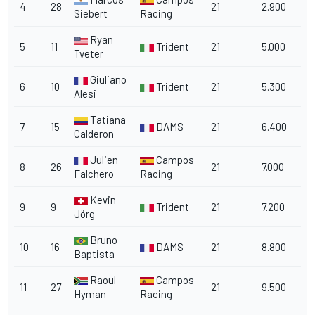
4
28
21
2.900
Siebert
Racing
Ryan
5
11
Trident
21
5.000
Tveter
Giuliano
6
10
Trident
21
5.300
Alesi
Tatiana
7
15
DAMS
21
6.400
Calderon
Julien
Campos
8
26
21
7.000
Falchero
Racing
Kevin
9
9
Trident
21
7.200
Jörg
Bruno
10
16
DAMS
21
8.800
Baptista
Raoul
Campos
11
27
21
9.500
Hyman
Racing