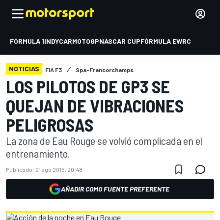
FÓRMULA 1
INDYCAR
MOTOGP
NASCAR CUP
FÓRMULA E
WRC
NOTICIAS
FIA F3
Spa-Francorchamps
LOS PILOTOS DE GP3 SE
QUEJAN DE VIBRACIONES
PELIGROSAS
La zona de Eau Rouge se volvió complicada en el
entrenamiento.
Publicado:
21 ago 2015, 20:48
AÑADIR COMO FUENTE PREFERENTE