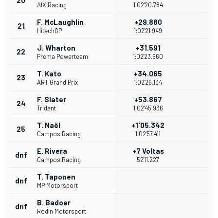
AIX Racing
1:02'20.784
F. McLaughlin
+29.880
21
HitechGP
1:02'21.949
J. Wharton
+31.591
22
Prema Powerteam
1:02'23.660
T. Kato
+34.065
23
ART Grand Prix
1:02'26.134
F. Slater
+53.867
24
Trident
1:02'45.936
T. Naël
+1'05.342
25
Campos Racing
1:02'57.411
E. Rivera
+7 Voltas
dnf
Campos Racing
52'11.227
T. Taponen
dnf
MP Motorsport
B. Badoer
dnf
Rodin Motorsport