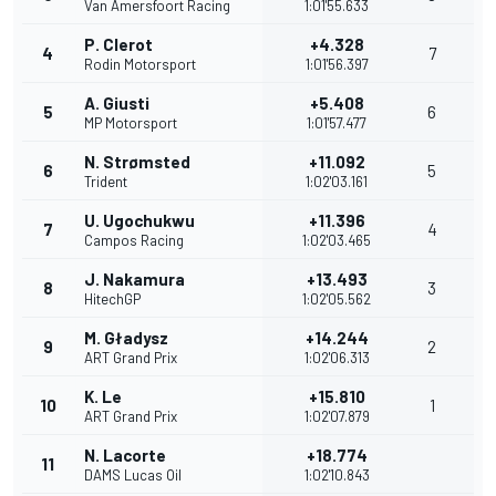
Van Amersfoort Racing
1:01'55.633
P. Clerot
+4.328
4
7
Rodin Motorsport
1:01'56.397
A. Giusti
+5.408
5
6
MP Motorsport
1:01'57.477
N. Strømsted
+11.092
6
5
Trident
1:02'03.161
U. Ugochukwu
+11.396
7
4
Campos Racing
1:02'03.465
J. Nakamura
+13.493
8
3
HitechGP
1:02'05.562
M. Gładysz
+14.244
9
2
ART Grand Prix
1:02'06.313
K. Le
+15.810
10
1
ART Grand Prix
1:02'07.879
N. Lacorte
+18.774
11
DAMS Lucas Oil
1:02'10.843