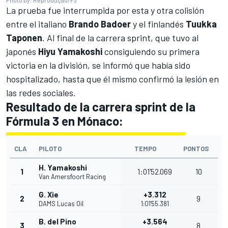
La prueba fue interrumpida por esta y otra colisión
entre el italiano
Brando Badoer
y el finlandés
Tuukka
Taponen
. Al final de la carrera sprint, que tuvo al
japonés
Hiyu Yamakoshi
consiguiendo su primera
victoria en la división, se informó que había sido
hospitalizado, hasta que él mismo confirmó la lesión en
las redes sociales.
Resultado de la carrera sprint de la
Fórmula 3 en Mónaco:
CLA
PILOTO
TEMPO
PONTOS
H. Yamakoshi
1
1:01'52.069
10
Van Amersfoort Racing
G. Xie
+3.312
2
9
DAMS
Lucas Oil
1:01'55.381
B. del Pino
+3.564
3
8