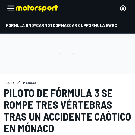
FÓRMULA 1
INDYCAR
MOTOGP
NASCAR CUP
FÓRMULA E
WRC
FIA F3
Mónaco
PILOTO DE FÓRMULA 3 SE
ROMPE TRES VÉRTEBRAS
TRAS UN ACCIDENTE CAÓTICO
EN MÓNACO