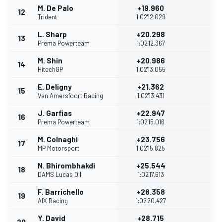
M. De Palo
+19.960
12
Trident
1:02'12.029
L. Sharp
+20.298
13
Prema Powerteam
1:02'12.367
M. Shin
+20.986
14
HitechGP
1:02'13.055
E. Deligny
+21.362
15
Van Amersfoort Racing
1:02'13.431
J. Garfias
+22.947
16
Prema Powerteam
1:02'15.016
M. Colnaghi
+23.756
17
MP Motorsport
1:02'15.825
N. Bhirombhakdi
+25.544
18
DAMS Lucas Oil
1:02'17.613
F. Barrichello
+28.358
19
AIX Racing
1:02'20.427
Y. David
+28.715
20