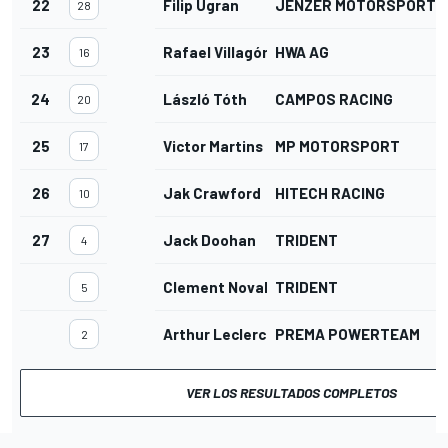
22
Filip Ugran
JENZER MOTORSPORT
28
23
Rafael Villagómez
HWA AG
16
24
László Tóth
CAMPOS RACING
20
25
Victor Martins
MP MOTORSPORT
17
26
Jak Crawford
HITECH RACING
10
27
Jack Doohan
TRIDENT
4
Clement Novalak
TRIDENT
5
Arthur Leclerc
PREMA POWERTEAM
2
VER LOS RESULTADOS COMPLETOS