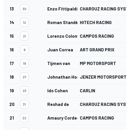
13
Enzo Fittipaldi
CHAROUZ RACING SYST
30
14
Roman Staněk
HITECH RACING
12
15
Lorenzo Colombo
CAMPOS RACING
21
16
Juan Correa
ART GRAND PRIX
9
17
Tijmen van
MP MOTORSPORT
19
18
Johnathan Hoggard
JENZER MOTORSPORT
27
19
Ido Cohen
CARLIN
23
20
Reshad de
CHAROUZ RACING SYST
31
21
Amaury Cordeel
CAMPOS RACING
22