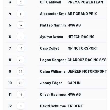
3
Olli Caldwell
PREMA POWERTEAM
3
4
Alexander Smolyar
ART GRAND PRIX
8
5
Matteo Nannini
HWA AG
14
6
Ayumu Iwasa
HITECH RACING
11
7
Caio Collet
MP MOTORSPORT
18
8
Logan Sargeant
CHAROUZ RACING SYST
29
9
Calan Williams
JENZER MOTORSPORT
26
10
Jonny Edgar
CARLIN
25
11
Oliver Rasmussen
HWA AG
15
12
David Schumacher
TRIDENT
6