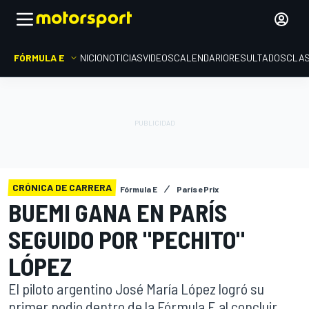
FÓRMULA E
INICIO
NOTICIAS
VIDEOS
CALENDARIO
RESULTADOS
CLAS
CRÓNICA DE CARRERA
Fórmula E
París ePrix
BUEMI GANA EN PARÍS
SEGUIDO POR "PECHITO"
LÓPEZ
El piloto argentino José María López logró su
primer podio dentro de la Fórmula E al concluir