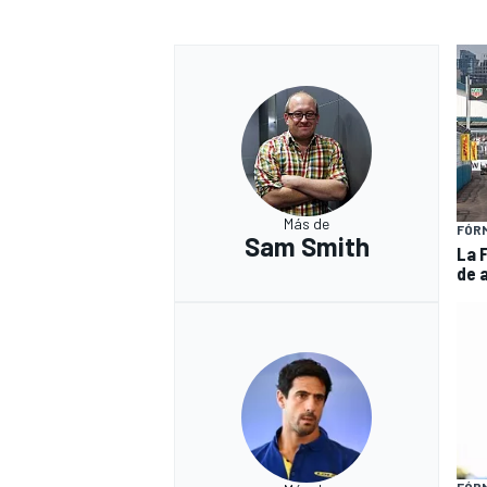
Más de
FÓR
Sam Smith
La 
de 
FÓR