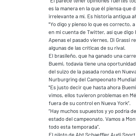
“Él parece tener opiniones fuertes to
es la manera en la que él piensa que
irrelevante a mí. Es historia antigua a
"Yo digo y pienso lo que es correcto,
en mi cuenta de Twitter, así que digo l
Apenas el pasado viernes, Di Grassi
r
algunas de las críticas de su rival.
El brasileño, que ha ganado una carr
Buemi, todavía tiene una oportunidad d
del suizo de
la pasada ronda en Nuev
Nurburgring del Campeonato Mundial 
"Es justo decir que hasta ahora Buemi
vimos, ellos tuvieron problemas en M
fuera de su control en Nueva York”.
“Hay muchos supuestos y yo podría dec
estado del campeonato. Vamos a Mon
todo esta temporada”.
El piloto de Abt Schaeffler Audi Sport