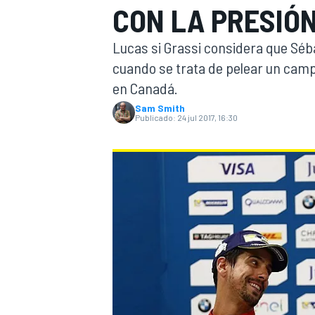
CON LA PRESIÓ
INDYCAR
Lucas si Grassi considera que Séb
cuando se trata de pelear un camp
en Canadá.
Sam Smith
Publicado:
24 jul 2017, 16:30
MOTOGP