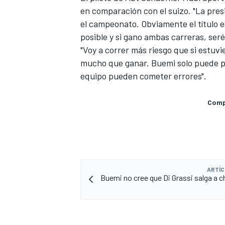
en comparación con el suizo. "La pres
el campeonato. Obviamente el título es
posible y si gano ambas carreras, ser
"Voy a correr más riesgo que si estuv
mucho que ganar. Buemi solo puede pe
equipo pueden cometer errores".
Compa
MÁS CATEGORÍAS
ARTÍC
Buemi no cree que Di Grassi salga a c