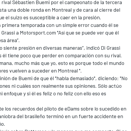
u rival Sébastien Buemi por el campeonato de la tercera
a una doble ronda en Montreal y de cara al cierre del
 el suizo es susceptible a caer en la presión.
la primera temporada con un simple error cuando él se
Di Grassi a Motorsport.com "Así que se puede ver que él
sa área”.
o siente presión en diversas maneras”, indicó Di Grassi
él tiene poco que perder en comparación con su rival.
semana, mucho más que yo, esto es porque todo el mundo
ores vuelven a suceder en Montreal ".
pinión de
Buemi de que él "habla demasiado"
, diciendo: "No
ones ni cuáles son realmente sus opiniones. Sólo actúo
enfoque y si él es feliz o no feliz con ello eso es
e los recuerdos del piloto de eDams sobre lo sucedido en
iobra del brasileño terminó en un fuerte accidente en
ño.