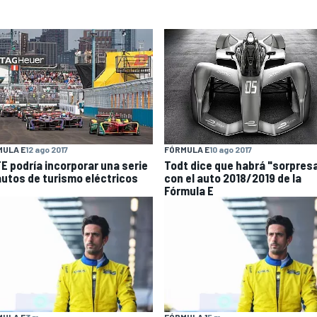
FÓRMULA E
10 ago 2017
MULA E
12 ago 2017
Todt dice que habrá "sorpres
FE podría incorporar una serie
con el auto 2018/2019 de la
autos de turismo eléctricos
Fórmula E
MULA E
3 m
FÓRMULA 1
5 m