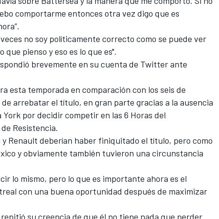
davía sobre Battersea y la manera que me comporto. Si no
 debo comportarme entonces otra vez digo que es
hora”.
 a veces no soy políticamente correcto como se puede ver
o que pienso y eso es lo que es".
espondió brevemente en su cuenta de Twitter
ante
era esta temporada en comparación con los seis de
e arrebatar el título, en gran parte gracias a la ausencia
a York
por decidir competir en las 6 Horas del
de Resistencia.
 y Renault deberían haber finiquitado el título, pero como
éxico y obviamente también tuvieron una circunstancia
ir lo mismo, pero lo que es importante ahora es el
treal con una buena oportunidad después de maximizar
 repitió su creencia de que él no tiene nada que perder