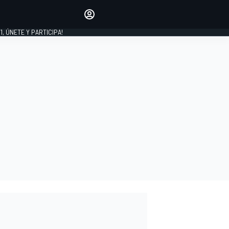
favoritos
Haz que se oiga tu voz
comentando artículos.
1, ÚNETE Y PARTICIPA!
INICIAR SESIÓN
EDICIÓN
LATINOAMÉRICA