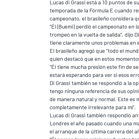
Lucas di Grassi está a 10 puntos de s
FÓRMULA E
temporada de la Fórmula E cuando rest
campeonato, el brasileño considera que
“Él (Buemi) perdió el campeonato en 
trompeó en la vuelta de salida”, dijo 
tiene claramente unos problemas en e
El brasileño agregó que “todo el mund
quien destacó que en estos momentos 
“Él tiene mucha presión este fin de 
estará esperando para ver si esos err
Di Grassi también se respondió a la o
tengo ninguna referencia de sus opini
de manera natural y normal. Este es mi 
WRC
completamente irrelevante para mí”.
Lucas di Grassi también respondió ant
Londres el año pasado cuando una man
el arranque de la última carrera del a