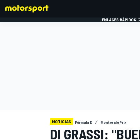
ENLACES RÁPIDOS:
C
FÓRMULA 1
NOTICIAS
Fórmula E
Montreal ePrix
DI GRASSI: "BU