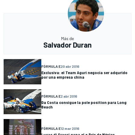
Más de
Salvador Duran
FÓRMULA E
20 abr 2016
Exclusiva: el Team Aguri negocia ser adqurido
por una empresa china
FÓRMULA E
2 abr 2016
Da Costa consigue la pole position para Long
Beach
FÓRMULA E
12 mar 2016
Lucas di Grassi gana el e.Prix de México