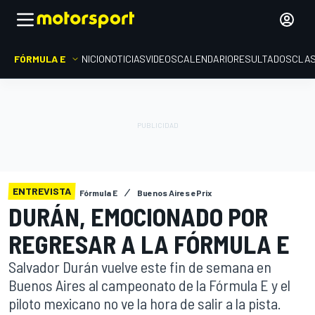
FÓRMULA E
INICIO
NOTICIAS
VIDEOS
CALENDARIO
RESULTADOS
CLAS
ENTREVISTA
Fórmula E
Buenos Aires ePrix
DURÁN, EMOCIONADO POR
REGRESAR A LA FÓRMULA E
Salvador Durán vuelve este fin de semana en
Buenos Aires al campeonato de la Fórmula E y el
piloto mexicano no ve la hora de salir a la pista.