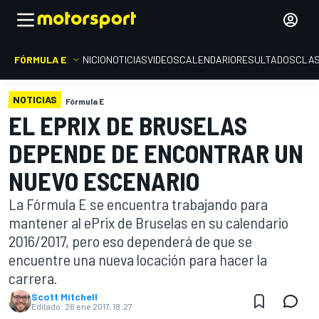
FÓRMULA E
INICIO
NOTICIAS
VIDEOS
CALENDARIO
RESULTADOS
CLAS
NOTICIAS
Fórmula E
EL EPRIX DE BRUSELAS
DEPENDE DE ENCONTRAR UN
NUEVO ESCENARIO
La Fórmula E se encuentra trabajando para
mantener al ePrix de Bruselas en su calendario
2016/2017, pero eso dependerá de que se
encuentre una nueva locación para hacer la
carrera.
Scott Mitchell
Editado:
26 ene 2017, 18:27