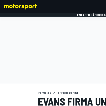
ENLACES RÁPIDOS:
C
FÓRMULA 1
Fórmula E
ePrix de Berlín I
EVANS FIRMA U