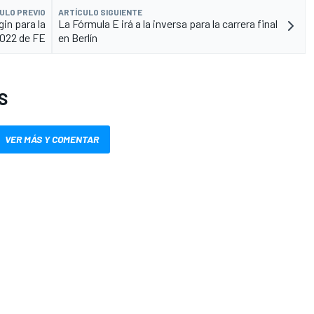
ULO PREVIO
ARTÍCULO SIGUIENTE
gin para la
La Fórmula E irá a la inversa para la carrera final
022 de FE
en Berlín
S
VER MÁS Y COMENTAR