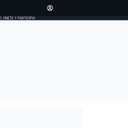
favoritos
Haz que se oiga tu voz
comentando artículos.
1, ÚNETE Y PARTICIPA!
INICIAR SESIÓN
EDICIÓN
LATINOAMÉRICA