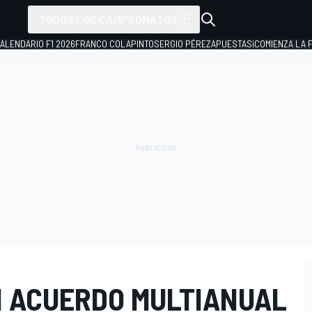
TODOS LOS CAMPEONATOS
ALENDARIO F1 2026
FRANCO COLAPINTO
SERGIO PÉREZ
APUESTAS
¡COMIENZA LA F
N ACUERDO MULTIANUAL