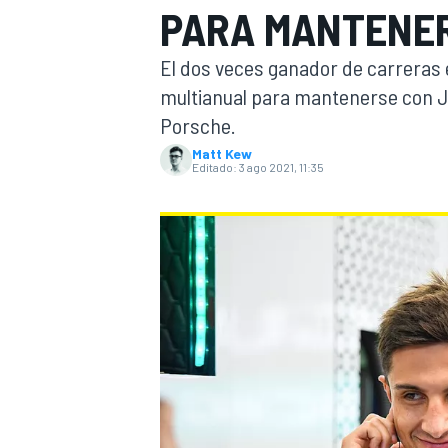
PARA MANTENER
INDYCAR
El dos veces ganador de carreras 
multianual para mantenerse con Ja
Porsche.
Matt Kew
Editado:
3 ago 2021, 11:35
MOTOGP