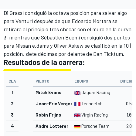
Di Grassi consiguió la octava posición para salvar algo
para
Venturi
después de que
Edoardo Mortara
se
retirara al principio tras chocar con el muro en la curva
3, mientras que Sébastien Buemi consiguió dos puntos
para
Nissan e.dams
y
Oliver Askew
se clasificó en la 10´|
posición, siete décimas por delante de
Dan Ticktum
.
Resultados de la carrera:
CLA
PILOTO
EQUIPO
DIFEREN
1
Mitch Evans
Jaguar Racing
2
Jean-Eric Vergne
Techeetah
0.58
3
Robin Frijns
Virgin Racing
1.60
4
Andre Lotterer
Porsche Team
2.09