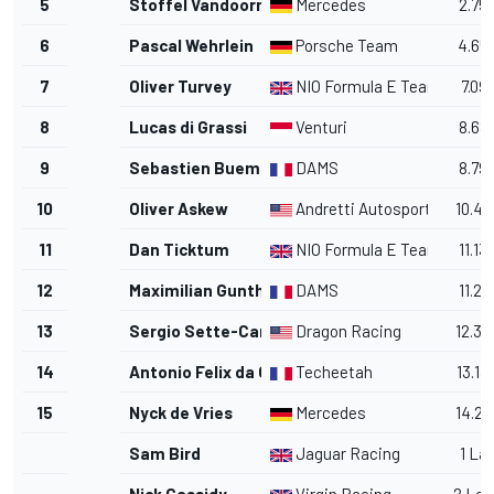
5
Stoffel Vandoorne
Mercedes
2.75
6
Pascal Wehrlein
Porsche Team
4.65
7
Oliver Turvey
NIO Formula E Team
7.09
8
Lucas di Grassi
Venturi
8.68
9
Sebastien Buemi
DAMS
8.79
10
Oliver Askew
Andretti Autosport
10.42
11
Dan Ticktum
NIO Formula E Team
11.13
12
Maximilian Gunther
DAMS
11.22
13
Sergio Sette-Camara
Dragon Racing
12.30
14
Antonio Felix da Costa
Techeetah
13.13
15
Nyck de Vries
Mercedes
14.20
Sam Bird
Jaguar Racing
1 La
Nick Cassidy
Virgin Racing
2 Lap