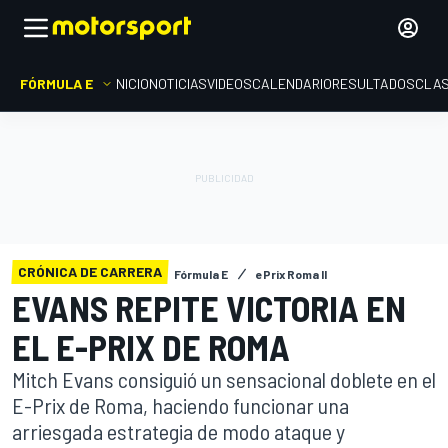
FÓRMULA E
INICIO
NOTICIAS
VIDEOS
CALENDARIO
RESULTADOS
CLAS
CRÓNICA DE CARRERA
Fórmula E
ePrix Roma II
EVANS REPITE VICTORIA EN
EL E-PRIX DE ROMA
Mitch Evans consiguió un sensacional doblete en el
E-Prix de Roma, haciendo funcionar una
arriesgada estrategia de modo ataque y