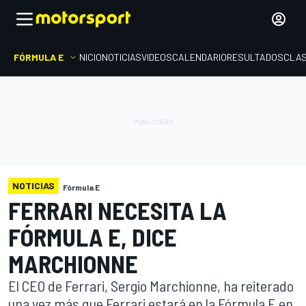
FÓRMULA E
INICIO
NOTICIAS
VIDEOS
CALENDARIO
RESULTADOS
CLAS
NOTICIAS
Fórmula E
FERRARI NECESITA LA
FÓRMULA E, DICE
MARCHIONNE
El CEO de Ferrari, Sergio Marchionne, ha reiterado
una vez más que Ferrari estará en la Fórmula E en