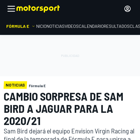
FÓRMULA E
INICIO
NOTICIAS
VIDEOS
CALENDARIO
RESULTADOS
CLAS
NOTICIAS
Fórmula E
CAMBIO SORPRESA DE SAM
BIRD A JAGUAR PARA LA
2020/21
Sam Bird dejará el equipo Envision Virgin Racing al
final de la temporada de Fórmula E para unirse a