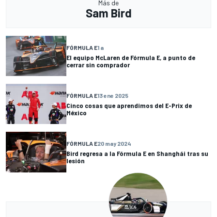
Más de
Sam Bird
FÓRMULA E
1 a
El equipo McLaren de Fórmula E, a punto de
cerrar sin comprador
FÓRMULA E
13 ene 2025
Cinco cosas que aprendimos del E-Prix de
México
FÓRMULA E
20 may 2024
Bird regresa a la Fórmula E en Shanghái tras su
lesión