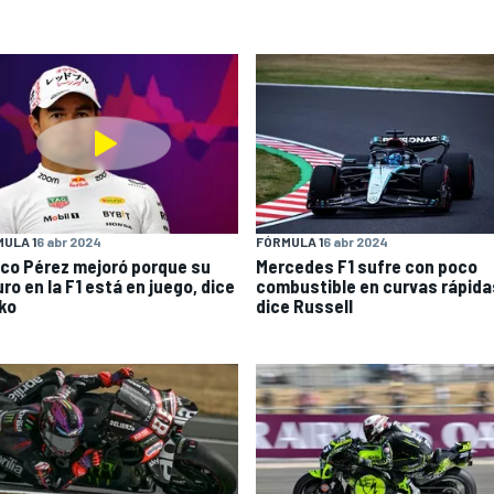
ULA 1
6 abr 2024
FÓRMULA 1
6 abr 2024
co Pérez mejoró porque su
Mercedes F1 sufre con poco
ro en la F1 está en juego, dice
combustible en curvas rápida
ko
dice Russell