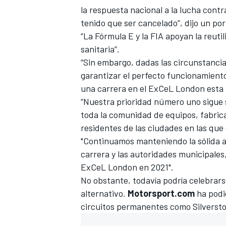
la respuesta nacional a la lucha contr
FÓRMULA E
tenido que ser cancelado”, dijo un por
“La Fórmula E y la FIA apoyan la reutil
sanitaria”.
“Sin embargo, dadas las circunstancia
garantizar el perfecto funcionamiento
una carrera en el ExCeL London esta
“Nuestra prioridad número uno sigue s
toda la comunidad de equipos, fabrican
residentes de las ciudades en las qu
"Continuamos manteniendo la sólida a
carrera y las autoridades municipales,
WRC
ExCeL London en 2021".
No obstante, todavía podría celebrar
alternativo.
Motorsport.com
ha podi
circuitos permanentes como Silverst