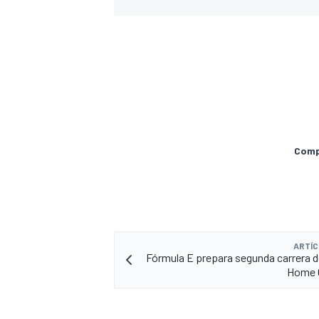
Compa
MÁS CATEGORÍAS
ARTÍC
Fórmula E prepara segunda carrera d
Home C