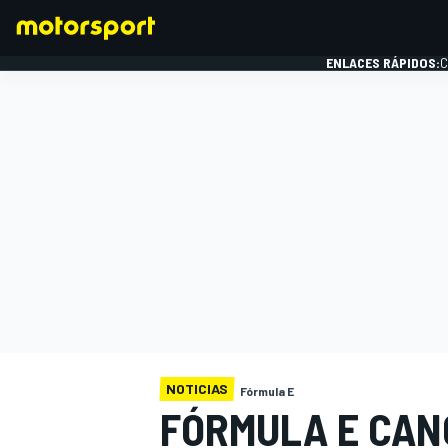
ENLACES RÁPIDOS:
C
FÓRMULA 1
NOTICIAS
Fórmula E
FÓRMULA E CAN