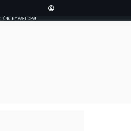
favoritos
Haz que se oiga tu voz
comentando artículos.
1, ÚNETE Y PARTICIPA!
INICIAR SESIÓN
EDICIÓN
LATINOAMÉRICA