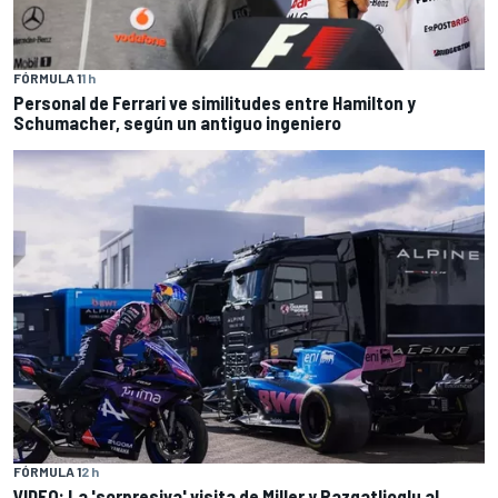
FÓRMULA 1
1 h
Personal de Ferrari ve similitudes entre Hamilton y
Schumacher, según un antiguo ingeniero
FÓRMULA 1
2 h
VIDEO: La 'sorpresiva' visita de Miller y Razgatlioglu al