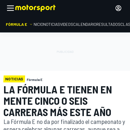
FÓRMULA E
INICIO
NOTICIAS
VIDEOS
CALENDARIO
RESULTADOS
CLAS
NOTICIAS
Fórmula E
LA FÓRMULA E TIENEN EN
MENTE CINCO O SEIS
CARRERAS MÁS ESTE AÑO
La Fórmula E no da por finalizado el campeonato y
espera celebrar algunas carreras, aunque sea a